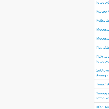
Ιστορικό
Κέντρο 
Κοβεντά
Μουσείο
Μουσείο
Παντελά
Πολιτισ
Ιστορικ
Σύλλογο
Αγάπη »
Τοπική 
Υπουργε
Ιστορικ
Φίλοι Ι