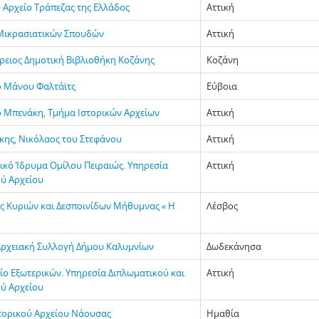
 Αρχείο Τράπεζας της Ελλάδος
Αττική
Μικρασιατικών Σπουδών
Αττική
ρειος Δημοτική Βιβλιοθήκη Κοζάνης
Κοζάνη
 Μάνου Φαλτάϊτς
Εύβοια
 Μπενάκη, Τμήμα Ιστορικών Αρχείων
Αττική
κης, Νικόλαος του Στεφάνου
Αττική
τικό Ίδρυμα Ομίλου Πειραιώς. Υπηρεσία
Αττική
ού Αρχείου
ς Κυριών και Δεσποινίδων Μήθυμνας « Η
Λέσβος
Αρχειακή Συλλογή Δήμου Καλυμνίων
Δωδεκάνησα
ίο Εξωτερικών. Υπηρεσία Διπλωματικού και
Αττική
ού Αρχείου
στορικού Αρχείου Νάουσας
Ημαθία