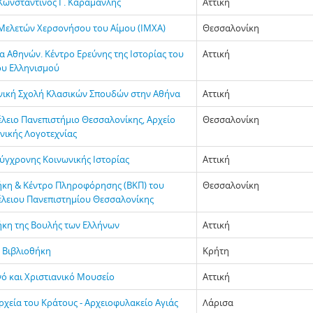
Κωνσταντίνος Γ. Καραμανλής
Αττική
Μελετών Χερσονήσου του Αίμου (ΙΜΧΑ)
Θεσσαλονίκη
α Αθηνών. Κέντρο Ερεύνης της Ιστορίας του
Αττική
υ Ελληνισμού
νική Σχολή Κλασικών Σπουδών στην Αθήνα
Αττική
έλειο Πανεπιστήμιο Θεσσαλονίκης, Αρχείο
Θεσσαλονίκη
νικής Λογοτεχνίας
Σύγχρονης Κοινωνικής Ιστορίας
Αττική
ήκη & Κέντρο Πληροφόρησης (ΒΚΠ) του
Θεσσαλονίκη
έλειου Πανεπιστημίου Θεσσαλονίκης
ήκη της Βουλής των Ελλήνων
Αττική
α Βιβλιοθήκη
Κρήτη
νό και Χριστιανικό Μουσείο
Αττική
ρχεία του Κράτους - Αρχειοφυλακείο Αγιάς
Λάρισα