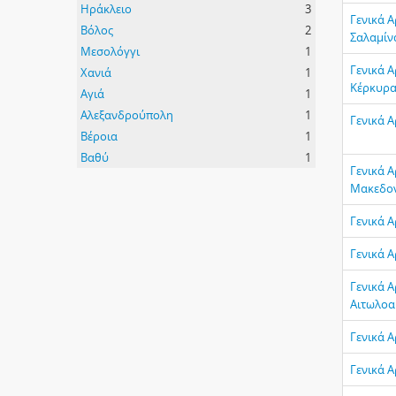
Ηράκλειο
3
Γενικά Α
Βόλος
2
Σαλαμίν
Mεσολόγγι
1
Γενικά Α
Xανιά
1
Κέρκυρα
Αγιά
1
Αλεξανδρούπολη
1
Γενικά Α
Βέροια
1
Βαθύ
1
Γενικά Α
Μακεδον
Γενικά Α
Γενικά 
Γενικά Α
Αιτωλοα
Γενικά Α
Γενικά Α