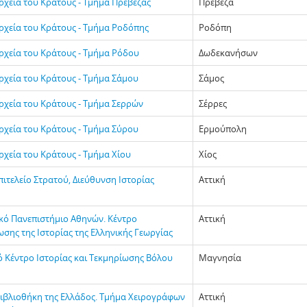
ρχεία του Κράτους - Τμήμα Πρέβεζας
Πρέβεζα
Αρχεία του Κράτους - Τμήμα Ροδόπης
Ροδόπη
Αρχεία του Κράτους - Τμήμα Ρόδου
Δωδεκανήσων
Αρχεία του Κράτους - Τμήμα Σάμου
Σάμος
Αρχεία του Κράτους - Τμήμα Σερρών
Σέρρες
Αρχεία του Κράτους - Τμήμα Σύρου
Ερμούπολη
ρχεία του Κράτους - Τμήμα Χίου
Χίος
πιτελείο Στρατού, Διεύθυνση Ιστορίας
Αττική
κό Πανεπιστήμιο Αθηνών. Κέντρο
Αττική
σης της Ιστορίας της Ελληνικής Γεωργίας
ό Κέντρο Ιστορίας και Τεκμηρίωσης Βόλου
Μαγνησία
Βιβλιοθήκη της Ελλάδος. Τμήμα Χειρογράφων
Αττική