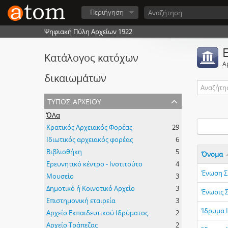
Περιήγηση
Ψηφιακή Πύλη Αρχείων 1922
Κατάλογος κατόχων
Α
δικαιωμάτων
τύπος αρχείου
ΌΛα
Κρατικός Αρχειακός Φορέας
29
Ιδιωτικός αρχειακός φορέας
6
Βιβλιοθήκη
5
Όνομα
Ερευνητικό κέντρο - Ινστιτούτο
4
Ένωση Σ
Μουσείο
3
Δημοτικό ή Κοινοτικό Αρχείο
3
Ένωσις 
Επιστημονική εταιρεία
3
Ίδρυμα 
Αρχείο Εκπαιδευτικού Ιδρύματος
2
Αρχείο Τράπεζας
2