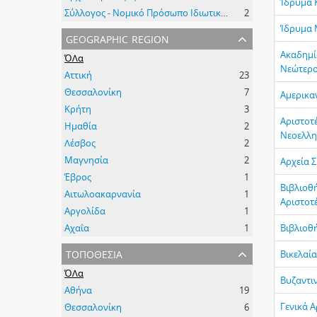
Ίδρυμα 
Σύλλογος - Νομικό Πρόσωπο Ιδιωτικού Δικαίου
2
Ίδρυμα 
geographic region
Ακαδημί
ΌΛα
Νεώτερο
Αττική
23
Θεσσαλονίκη
7
Αμερικα
Κρήτη
3
Αριστοτ
Ημαθία
2
Νεοελλη
Λέσβος
2
Μαγνησία
2
Αρχεία 
Έβρος
1
Βιβλιοθ
Αιτωλοακαρνανία
1
Αριστοτ
Αργολίδα
1
Αχαΐα
1
Βιβλιοθ
τοποθεσία
Βικελαί
ΌΛα
Βυζαντι
Αθήνα
19
Γενικά Α
Θεσσαλονίκη
6