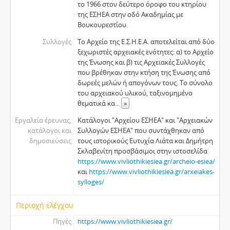
το 1966 στον δεύτερο όροφο του κτηρίου
της ΕΣΗΕΑ στην οδό Ακαδημίας με
Βουκουρεστίου.
Συλλογές
Το Αρχείο της Ε.Σ.Η.Ε.Α. αποτελείται από δύο
ξεχωριστές αρχειακές ενότητες: α) το Αρχείο
της Ένωσης και β) τις Αρχειακές Συλλογές
που βρέθηκαν στην κτήση της Ένωσης από
δωρεές μελών ή απογόνων τους. Το σύνολο
του αρχειακού υλικού, ταξινομημένο
θεματικά κα
...
»
Εργαλεία έρευνας,
Κατάλογοι "Αρχείου ΕΣΗΕΑ" και "Αρχειακών
κατάλογοι και
Συλλογών ΕΣΗΕΑ" που συντάχθηκαν από
δημοσιεύσεις
τους ιστορικούς Ευτυχία Λιάτα και Δημήτρη
Σκλαβενίτη προσβάσιμοι στην ιστοσελίδα
https://www.vivliothikiesiea.gr/archeio-esiea/
και
https://www.vivliothikiesiea.gr/arxeiakes-
sylloges/
Περιοχή ελέγχου
Πηγές
https://www.vivliothikiesiea.gr/