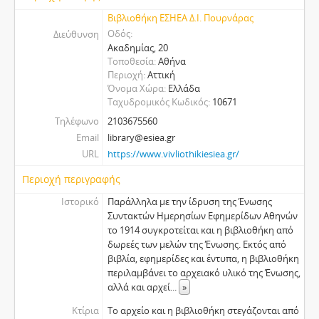
Βιβλιοθήκη ΕΣΗΕΑ Δ.Ι. Πουρνάρας
Οδός
Διεύθυνση
Ακαδημίας, 20
Τοποθεσία
Αθήνα
Περιοχή
Αττική
Όνομα Χώρα
Ελλάδα
Ταχυδρομικός Κωδικός
10671
Τηλέφωνο
2103675560
Email
library@esiea.gr
URL
https://www.vivliothikiesiea.gr/
Περιοχή περιγραφής
Ιστορικό
Παράλληλα με την ίδρυση της Ένωσης
Συντακτών Ημερησίων Εφημερίδων Αθηνών
το 1914 συγκροτείται και η βιβλιοθήκη από
δωρεές των μελών της Ένωσης. Εκτός από
βιβλία, εφημερίδες και έντυπα, η βιβλιοθήκη
περιλαμβάνει το αρχειακό υλικό της Ένωσης,
αλλά και αρχεί
...
»
Κτίρια
Το αρχείο και η βιβλιοθήκη στεγάζονται από