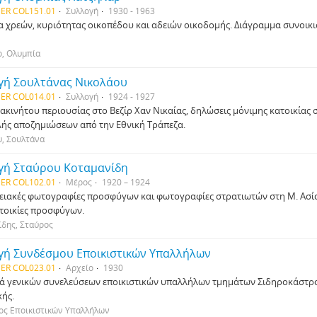
ER COL151.01
Συλλογή
1930 - 1963
 χρεών, κυριότητας οικοπέδου και αδειών οικοδομής. Διάγραμμα συνοικι
ρ, Ολυμπία
γή Σουλτάνας Νικολάου
ER COL014.01
Συλλογή
1924 - 1927
ακινήτου περιουσίας στο Βεζίρ Χαν Νικαίας, δηλώσεις μόνιμης κατοικίας σ
ής αποζημιώσεων από την Εθνική Τράπεζα.
υ, Σουλτάνα
γή Σταύρου Κοταμανίδη
ER COL102.01
Μέρος
1920 – 1924
ειακές φωτογραφίες προσφύγων και φωτογραφίες στρατιωτών στη Μ. Ασί
τοικίες προσφύγων.
δης, Σταύρος
γή Συνδέσμου Εποικιστικών Υπαλλήλων
ER COL023.01
Αρχείο
1930
ά γενικών συνελεύσεων εποικιστικών υπαλλήλων τμημάτων Σιδηροκάστρο
κής.
ος Εποικιστικών Υπαλλήλων