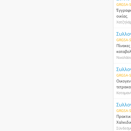
GRGSA-S
Έγγραφα
οικίας.
Χατζηλά
Συλλο
GRGSA-S
Πίνακες 
καταβολ
Νικολάο
Συλλο
GRGSA-S
Οικογεν
τετρακα
Κοταμανί
Συλλο
GRGSA-S
Πρακτικ
Χαλκιδι
Σύνδεσμ