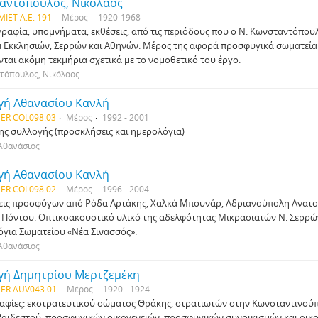
αντόπουλος, Νικόλαος
MIET Α.Ε. 191
Μέρος
1920-1968
ραφία, υπομνήματα, εκθέσεις, από τις περιόδους που ο Ν. Κωνσταντόπου
 Εκκλησιών, Σερρών και Αθηνών. Μέρος της αφορά προσφυγικά σωματεία κ
νται ακόμη τεκμήρια σχετικά με το νομοθετικό του έργο.
τόπουλος, Νικόλαος
γή Αθανασίου Κανλή
ER COL098.03
Μέρος
1992 - 2001
ης συλλογής (προσκλήσεις και ημερολόγια)
Αθανάσιος
γή Αθανασίου Κανλή
ER COL098.02
Μέρος
1996 - 2004
ις προσφύγων από Ρόδα Αρτάκης, Χαλκά Μπουνάρ, Αδριανούπολη Ανατο
Πόντου. Οπτικοακουστικό υλικό της αδελφότητας Μικρασιατών Ν. Σερρών
για Σωματείου «Νέα Σινασσός».
Αθανάσιος
γή Δημητρίου Μερτζεμέκη
ER AUV043.01
Μέρος
1920 - 1924
φίες: εκστρατευτικού σώματος Θράκης, στρατιωτών στην Κωνσταντινούπ
Ραιδεστού, προσφυγικών οικογενειών, προσφυγικών συνοικισμών και οικ