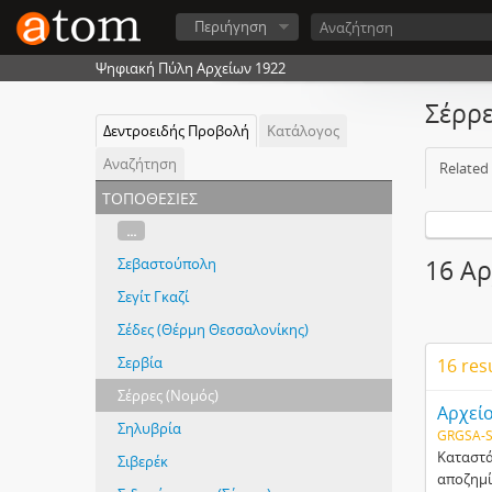
Περιήγηση
Ψηφιακή Πύλη Αρχείων 1922
Σέρρε
Δεντροειδής Προβολή
Κατάλογος
Αναζήτηση
Related
τοποθεσίες
...
Σεβαστούπολη
16 Αρ
Σεγίτ Γκαζί
Σέδες (Θέρμη Θεσσαλονίκης)
Σερβία
16 res
Σέρρες (Νομός)
Αρχείο
Σηλυβρία
GRGSA-S
Καταστά
Σιβερέκ
αποζημί