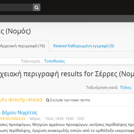
ς (Νομός)
 Αρχειακή περιγραφή (16)
Related Καθιερωμένη εγγραφή (0)
Ταξονομία
Τοποθεσίες
χειακή περιγραφή results for Σέρρες (Νο
Ταξινόμηση κατά:
Τίτλος
ults directly related
Exclude narrower terms
 Δήμου Νιγρίτας
ER MUN004.03
Μέρος
1924, 1929, 1930 - 1931
σεις προσφύγων, Μητρώο αρρένων προσφύγων, αιτήσεις περίθαλψης πρ
ωση περίθαλψης, έγκριση ανακομιδής οστών από το ορθόδοξο νεκροταφε