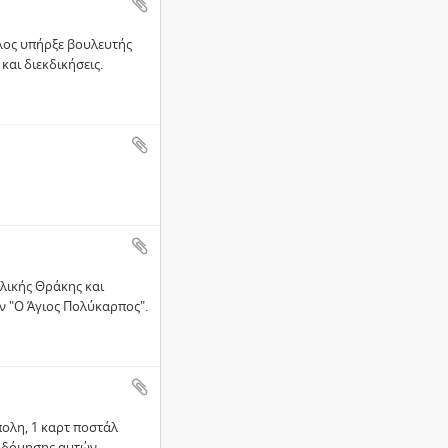
λος υπήρξε βουλευτής
αι διεκδικήσεις.
λικής Θράκης και
 "Ο Άγιος Πολύκαρπος".
ολη, 1 καρτ ποστάλ
οδόμησης αυτών.