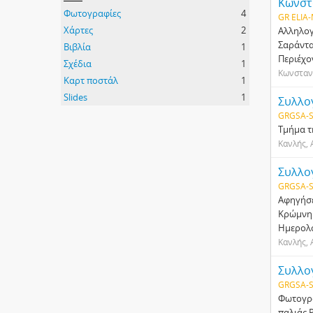
Κωνστ
Φωτογραφίες
4
GR ELIA-
Χάρτες
2
Αλληλογ
Σαράντα
Βιβλία
1
Περιέχο
Σχέδια
1
Κωνσταν
Καρτ ποστάλ
1
Slides
1
Συλλο
GRGSA-S
Τμήμα τ
Κανλής, 
Συλλο
GRGSA-S
Αφηγήσε
Κρώμνη 
Ημερολό
Κανλής, 
Συλλο
GRGSA-S
Φωτογρα
παλιάς 