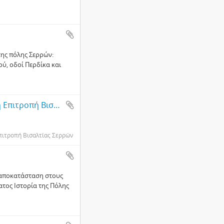
της πόλης Σερρών:
ού, οδοί Περδίκα και
Αρχείο Υπηρεσίας Διαχειρίσεως Κτημάτων εξ Ανταλλαγής - Τοπική Επιτροπή Βισαλτίας Σερρών
Επιτροπή Βισαλτίας Σερρών
ή αποκατάσταση στους
ατος Ιστορία της Πόλης