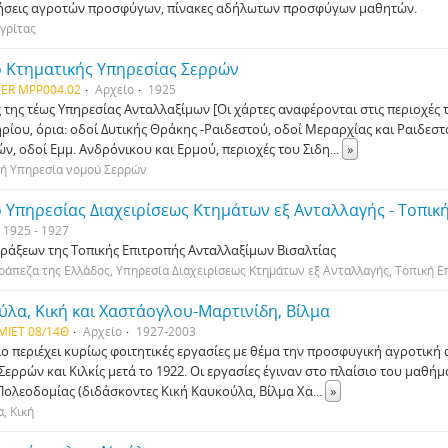
ήσεις αγροτών προσφύγων, πίνακες αδήλωτων προσφύγων μαθητών.
γρίτας
ο Κτηματικής Υπηρεσίας Σερρών
ER MPP004.02
Αρχείο
1925
ς της τέως Υπηρεσίας Ανταλλαξίμων [Οι χάρτες αναφέρονται στις περιοχές 
ηρίου, όρια: οδοί Δυτικής Θράκης -Ραιδεστού, οδοί Μεραρχίας και Ραιδεστ
ν, οδοί Εμμ. Ανδρόνικου και Ερμού, περιοχές του Σιδη
...
»
κή Υπηρεσία νομού Σερρών
1925 - 1927
πράξεων της Τοπικής Επιτροπής Ανταλλαξίμων Βισαλτίας
ράπεζα της Ελλάδος, Υπηρεσία Διαχειρίσεως Κτημάτων εξ Ανταλλαγής, Τοπική 
λα, Κική και Χαστάογλου-Μαρτινίδη, Βίλμα
-MIET 08/14Θ
Αρχείο
1927-2003
ίο περιέχει κυρίως φοιτητικές εργασίες με θέμα την προσφυγική αγροτικ
Σερρών και Κιλκίς μετά το 1922. Οι εργασίες έγιναν στο πλαίσιο του μαθήμ
 Πολεοδομίας (διδάσκοντες Κική Καυκούλα, Βίλμα Χα
...
»
, Κική