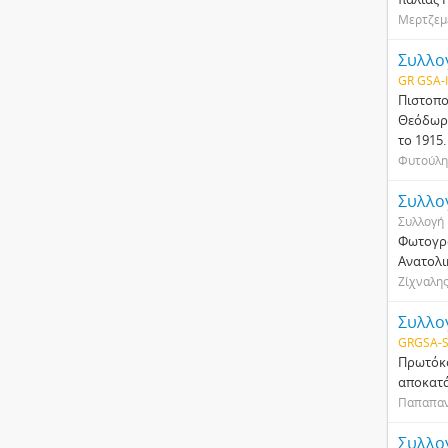
Μερτζεμ
Συλλο
GR GSA-
Πιστοπο
Θεόδωρο
το 1915
Φυτούλη
Συλλο
Συλλογή
Φωτογρα
Ανατολι
Ζίχναλη
Συλλο
GRGSA-S
Πρωτόκο
αποκατά
Παπαπαν
Συλλο