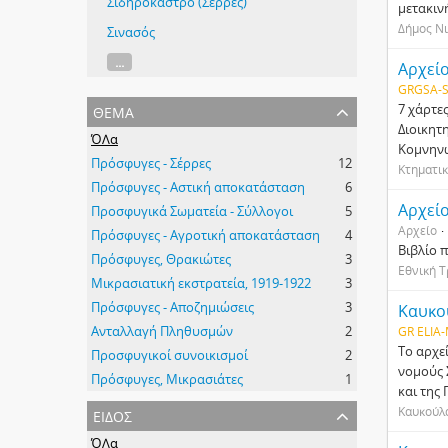
Σιδηρόκαστρο (Σέρρες)
μετακιν
Δήμος Νι
Σινασός
...
Αρχεί
GRGSA-S
θέμα
7 χάρτε
Διοικητ
ΌΛα
Κομνηνώ
Πρόσφυγες - Σέρρες
12
Κτηματι
Πρόσφυγες - Αστική αποκατάσταση
6
Προσφυγικά Σωματεία - Σύλλογοι
5
Αρχείο
Πρόσφυγες - Αγροτική αποκατάσταση
4
Βιβλίο 
Πρόσφυγες, Θρακιώτες
3
Εθνική Τ
Μικρασιατική εκστρατεία, 1919-1922
3
Πρόσφυγες - Αποζημιώσεις
3
Καυκού
Ανταλλαγή Πληθυσμών
2
GR ELIA
Το αρχε
Προσφυγικοί συνοικισμοί
2
νομούς 
Πρόσφυγες, Μικρασιάτες
1
και της
είδος
Καυκούλα
ΌΛα