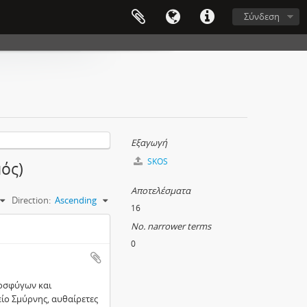
Σύνδεση
Εξαγωγή
SKOS
μός)
Αποτελέσματα
Direction:
Ascending
16
No. narrower terms
0
οσφύγων και
ίο Σμύρνης, αυθαίρετες