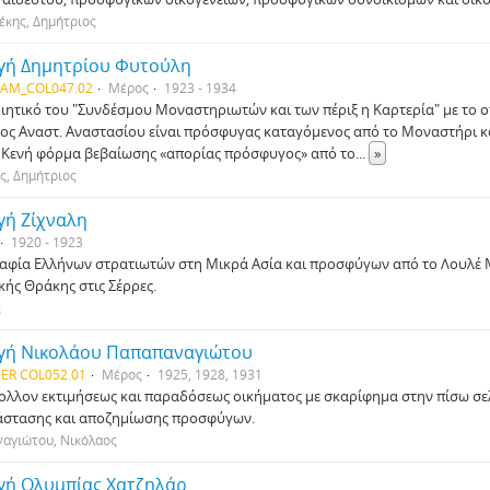
έκης, Δημήτριος
γή Δημητρίου Φυτούλη
IAM_COL047.02
Μέρος
1923 - 1934
ιητικό του "Συνδέσμου Μοναστηριωτών και των πέριξ η Καρτερία" με το οπ
ς Αναστ. Αναστασίου είναι πρόσφυγας καταγόμενος από το Μοναστήρι κ
. Κενή φόρμα βεβαίωσης «απορίας πρόσφυγος» από το
...
»
ς, Δημήτριος
γή Ζίχναλη
1920 - 1923
φία Ελλήνων στρατιωτών στη Μικρά Ασία και προσφύγων από το Λουλέ
κής Θράκης στις Σέρρες.
ς
γή Νικολάου Παπαπαναγιώτου
ER COL052.01
Μέρος
1925, 1928, 1931
λλον εκτιμήσεως και παραδόσεως οικήματος με σκαρίφημα στην πίσω σε
στασης και αποζημίωσης προσφύγων.
αγιώτου, Νικόλαος
γή Ολυμπίας Χατζηλάρ