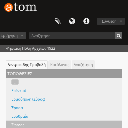
Σύνδεση
Περιήγηση
Ψηφιακή Πύλη Αρχείων 1922
Δεντροειδής Προβολή
Κατάλογος
Αναζήτηση
τοποθεσίες
...
Ερένκιοϊ
Ερμούπολη (Σύρος)
Έρπαα
Ερυθραία
Έφεσος