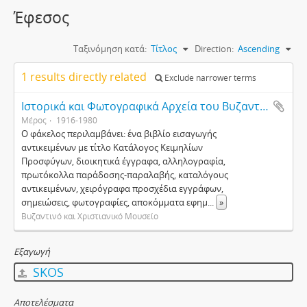
Έφεσος
Ταξινόμηση κατά:
Τίτλος
Direction:
Ascending
1 results directly related
Exclude narrower terms
Ιστορικά και Φωτογραφικά Αρχεία του Βυζαντινού και Χριστιανικού Μουσείου / περίοδος Εφορευτικής Επιτροπής
Μέρος
1916-1980
Ο φάκελος περιλαμβάνει: ένα βιβλίο εισαγωγής
αντικειμένων με τίτλο Κατάλογος Κειμηλίων
Προσφύγων, διοικητικά έγγραφα, αλληλογραφία,
πρωτόκολλα παράδοσης-παραλαβής, καταλόγους
αντικειμένων, χειρόγραφα προσχέδια εγγράφων,
σημειώσεις, φωτογραφίες, αποκόμματα εφημ
...
»
Βυζαντινό και Χριστιανικό Μουσείο
Εξαγωγή
SKOS
Αποτελέσματα