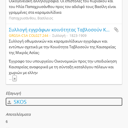
Οικογενειακή αλληλογραφία. Οι επιστολές του Κυριάκου και
του Ηλία Παπαχρυσάνθου προς τον αδελφό τους Βασίλη είναι
γραμμένες στα καραμανλίδικα
Παπαχρυσάνθου, Βασίλειος
Συλλογή εγγράφων κοινότητας Ταβλοσούν Καππαδοκίας (Κ58δ)
GRGSA-CSA COL027.244
Συλλογή
1823-1909
Συλλογή οθωμανικών και καραμανλίδικων εγγράφων και
εντύπων σχετικά με την Κοινότητα Ταβλοσούν της Καισαρείας
της Μικράς Ασίας:
Έγγραφο του υπουργείου Οικονομικών προς την υποδιοίκηση
Καισαρείας αναφορικά με τη σύνταξη καταλόγου πόλεων και
χωριών με ελλην
...
»
Εξαγωγή
SKOS
Αποτελέσματα
6