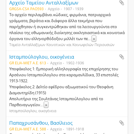
Αρχείο Ταμείου Ανταλλαξίμων
GRGSA-CSA PAO593
Αρχείο
1907 - 1939
Το αρχείο περιλαμβάνει κώδικες, φιρμάνια, πατριαρχικά
γράμματα, βεράτια και διάφορα άλλα τεκμήρια που
παρήχθησαν ή συγκεντρώθηκαν από τα λειτουργούντα στο
πλαίσιο της οθωμανικής διοίκησης εκκλησιαστικά και κοινοτικά
όργανα του ελληνορθόδοξου μιλλέτ των πε
...
»
Ταμείο Ανταλλαξίμων Κοινοτικών και Κοινωφελών Περιουσιών
Ισταμπούλογλου, οικογένεια
GR ELIA-MIET Α.Ε. 613
Αρχείο
1902-1936
Υποφάκελος 1: Εμπορική αλληλογραφία της επιχείρησης του
Αρσένιου Ισταμπούλογλου στα καραμανλίδικα, 33 επιστολές
1913-1922.
Υποφάκελος 2: Δελτίο εφέδρου αξιωματικού του Θεοφάνη
Διαμαντηρίδη (1915)
Απολυτήριο της Σουλτάνας Ισταμπούλογλου από το
Παρθεναγωγείον
...
»
Ισταμπούλογλου, οικογένεια
Παπαχρυσάνθου, Βασίλειος
GR ELIA-MIET Α.Ε. 588
Αρχείο
1891-1918