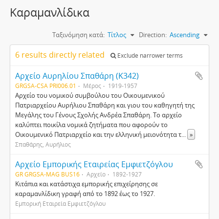
Καραμανλίδικα
Ταξινόμηση κατά:
Τίτλος
Direction:
Ascending
6 results directly related
Exclude narrower terms
Αρχείο Αυρηλίου Σπαθάρη (Κ342)
GRGSA-CSA PRI006.01
Μέρος
1919-1957
Αρχείο του νομικού συμβούλου του Οικουμενικού
Πατριαρχείου Αυρήλιου Σπαθάρη και γιου του καθηγητή της
Μεγάλης του Γένους Σχολής Ανδρέα Σπαθάρη. Το αρχείο
καλύπτει ποικίλα νομικά ζητήματα που αφορούν το
Οικουμενικό Πατριαρχείο και την ελληνική μειονότητα τ
...
»
Σπαθάρης, Αυρήλιος
Αρχείο Εμπορικής Εταιρείας Εμφιετζόγλου
GR GRGSA-MAG BUS16
Αρχείο
1892-1927
Κιτάπια και κατάστιχα εμπορικής επιχείρησης σε
καραμανλίδικη γραφή από το 1892 έως το 1927.
Εμπορική Εταιρεία Εμφιετζόγλου