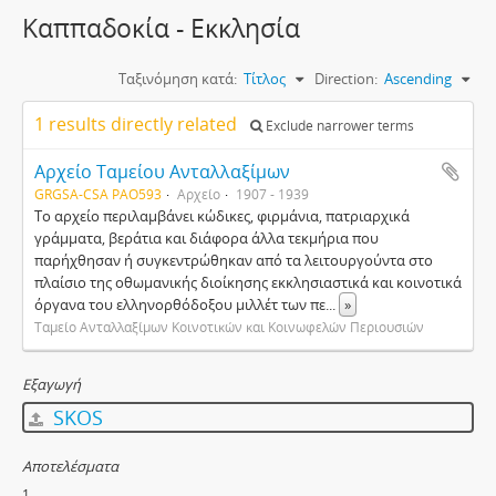
Καππαδοκία - Εκκλησία
Ταξινόμηση κατά:
Τίτλος
Direction:
Ascending
1 results directly related
Exclude narrower terms
Αρχείο Ταμείου Ανταλλαξίμων
GRGSA-CSA PAO593
Αρχείο
1907 - 1939
Το αρχείο περιλαμβάνει κώδικες, φιρμάνια, πατριαρχικά
γράμματα, βεράτια και διάφορα άλλα τεκμήρια που
παρήχθησαν ή συγκεντρώθηκαν από τα λειτουργούντα στο
πλαίσιο της οθωμανικής διοίκησης εκκλησιαστικά και κοινοτικά
όργανα του ελληνορθόδοξου μιλλέτ των πε
...
»
Ταμείο Ανταλλαξίμων Κοινοτικών και Κοινωφελών Περιουσιών
Εξαγωγή
SKOS
Αποτελέσματα
1