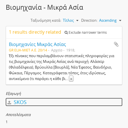
Βιομηχανία - Μικρά Ασία
Ταξινόμηση κατά:
Τίτλος
Direction:
Ascending
1 results directly related
Exclude narrower terms
Βιομηχανίες Μικράς Ασίας
GR ELIA-MIET Α.Ε. 20/14
Αρχείο
1918;
Έξι πίνακες που περιλαμβάνουν στατιστικές πληροφορίες για
τις βιομηχανίες της Μικράς Ασίας ανά περιοχή: Αλάσεϊρ
(Φιλαδέλφεια), Βρύουλλα [Βουρλά], Νέα Έφεσος, Βαϊνδήριο,
Φώκαια, Πέργαμος. Καταγράφεται τόπος, έτος ιδρύσεως,
αντικείμενο (τι παράγει η κάθε βι
...
»
Εξαγωγή
SKOS
Αποτελέσματα
1