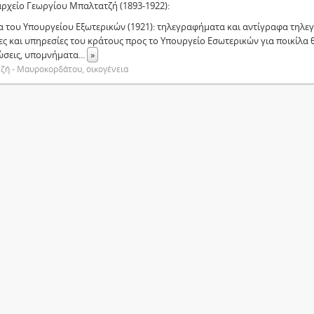
αρχείο Γεωργίου Μπαλτατζή (1893-1922):
 του Υπουργείου Εξωτερικών (1921): τηλεγραφήματα και αντίγραφα τηλ
ες και υπηρεσίες του κράτους προς το Υπουργείο Εσωτερικών για ποικίλα θ
ώσεις, υπομνήματα
...
»
ζή - Μαυροκορδάτου, οικογένεια