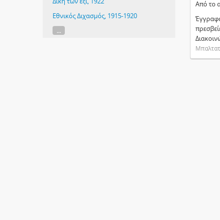
Δίκη των έξι, 1922
Από το 
Εθνικός Διχασμός, 1915-1920
Έγγραφα
πρεσβεί
...
Διακοιν
Μπαλτατ