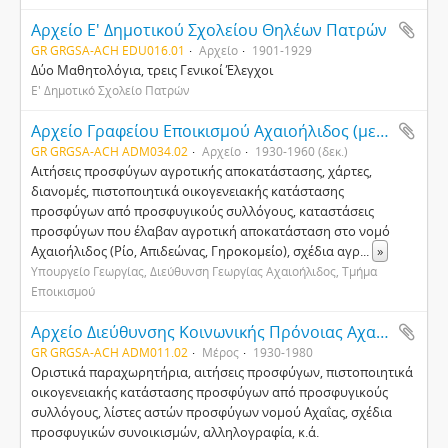
Αρχείο E' Δημοτικού Σχολείου Θηλέων Πατρών
GR GRGSA-ACH EDU016.01
Αρχείο
1901-1929
Δύο Μαθητολόγια, τρεις Γενικοί Έλεγχοι
Ε' Δημοτικό Σχολείο Πατρών
Αρχείο Γραφείου Εποικισμού Αχαιοήλιδος (μετέπειτα εποικιστικό αρχείο Υπουργείου Αγροτικής Ανάπτυξης & Τροφίμων)
GR GRGSA-ACH ADM034.02
Αρχείο
1930-1960 (δεκ.)
Αιτήσεις προσφύγων αγροτικής αποκατάστασης, χάρτες,
διανομές, πιστοποιητικά οικογενειακής κατάστασης
προσφύγων από προσφυγικούς συλλόγους, καταστάσεις
προσφύγων που έλαβαν αγροτική αποκατάσταση στο νομό
Αχαιοήλιδος (Ρίο, Απιδεώνας, Γηροκομείο), σχέδια αγρ
...
»
Υπουργείο Γεωργίας, Διεύθυνση Γεωργίας Αχαιοήλιδος, Τμήμα
Εποικισμού
Αρχείο Διεύθυνσης Κοινωνικής Πρόνοιας Αχαΐας
GR GRGSA-ACH ADM011.02
Μέρος
1930-1980
Οριστικά παραχωρητήρια, αιτήσεις προσφύγων, πιστοποιητικά
οικογενειακής κατάστασης προσφύγων από προσφυγικούς
συλλόγους, λίστες αστών προσφύγων νομού Αχαΐας, σχέδια
προσφυγικών συνοικισμών, αλληλογραφία, κ.ά.