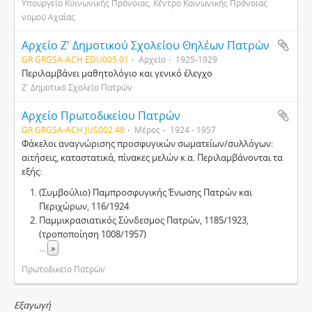
Υπουργείο Κοινωνικής Πρόνοιας, Κέντρο Κοινωνικής Πρόνοιας
νομού Αχαΐας
Αρχείο Ζ' Δημοτικού Σχολείου Θηλέων Πατρών
GR GRGSA-ACH EDU005.01
Αρχείο
1925-1929
Περιλαμβάνει μαθητολόγιο και γενικό έλεγχο
Ζ' Δημοτικό Σχολείο Πατρών
Αρχείο Πρωτοδικείου Πατρών
GR GRGSA-ACH JUS002.48
Μέρος
1924 - 1957
Φάκελοι αναγνώρισης προσφυγικών σωματείων/συλλόγων:
αιτήσεις, καταστατικά, πίνακες μελών κ.α. Περιλαμβάνονται τα
εξής:
(Συμβούλιο) Παμπροσφυγικής Ένωσης Πατρών και
Περιχώρων, 116/1924
Παμμικρασιατικός Σύνδεσμος Πατρών, 1185/1923,
(τροποποίηση 1008/1957)
...
»
Πρωτοδικείο Πατρών
Εξαγωγή