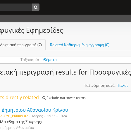
φυγικές Εφημερίδες
 Αρχειακή περιγραφή (7)
Related Καθιερωμένη εγγραφή (0)
Ταξονομία
Θέματα
ειακή περιγραφή results for Προσφυγικέ
Ταξινόμηση κατά:
Τίτλος
lts directly related
Exclude narrower terms
ο Δημητρίου Αθανασίου Κρίνου
A-CYC_PRI009.02
Μέρος
1923 – 1924
ίδα «Βήμα της Σμύρνης»
Δημήτριος Αθανασίου