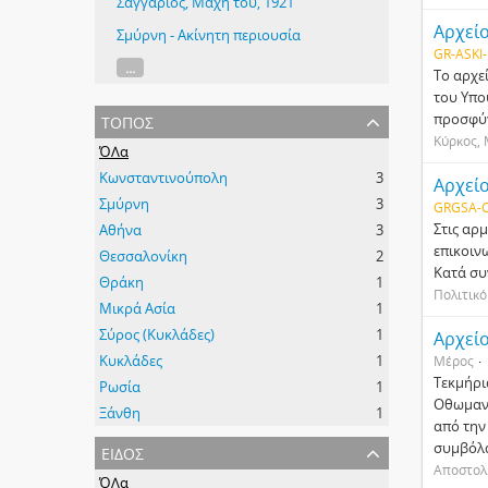
Σαγγάριος, Μάχη του, 1921
Αρχεί
Σμύρνη - Ακίνητη περιουσία
GR-ASKI-
...
Το αρχε
του Υπο
τόπος
προσφύγ
Κύρκος,
ΌΛα
Κωνσταντινούπολη
3
Αρχεί
Σμύρνη
3
GRGSA-
Στις αρ
Αθήνα
3
επικοιν
Θεσσαλονίκη
2
Κατά συ
Θράκη
1
Πολιτικ
Μικρά Ασία
1
Σύρος (Κυκλάδες)
1
Αρχεί
Κυκλάδες
1
Μέρος
Τεκμήρι
Ρωσία
1
Οθωμανι
Ξάνθη
1
από την
είδος
συμβόλα
Αποστολ
ΌΛα