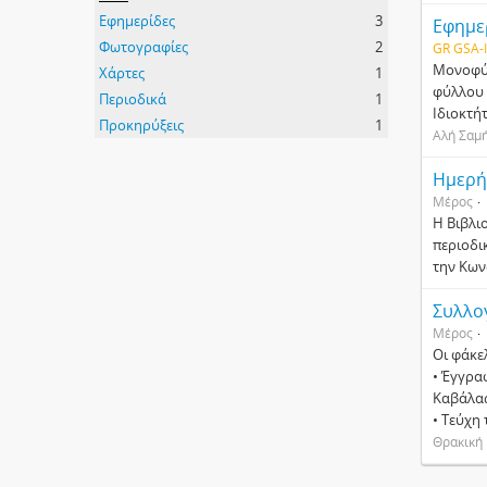
Εφημερίδες
3
Εφημερ
Φωτογραφίες
2
GR GSA-
Μονοφύλ
Χάρτες
1
φύλλου 5
Περιοδικά
1
Ιδιοκτή
Προκηρύξεις
1
Αλή Σαμ
Ημερήσ
Μέρος
Η Βιβλι
περιοδι
την Κων
Συλλο
Μέρος
Οι φάκε
• Έγγρα
Καβάλας
• Τεύχη
Θρακική