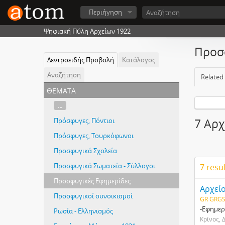
Περιήγηση
Ψηφιακή Πύλη Αρχείων 1922
Προσ
Δεντροειδής Προβολή
Κατάλογος
Αναζήτηση
Related
θέματα
...
Πρόσφυγες, Πόντιοι
7 Αρχ
Πρόσφυγες, Τουρκόφωνοι
Προσφυγικά Σχολεία
Προσφυγικά Σωματεία - Σύλλογοι
7 resu
Προσφυγικές Εφημερίδες
Αρχεί
Προσφυγικοί συνοικισμοί
GR GRGS
-Εφημερ
Ρωσία - Ελληνισμός
Κρίνος, 