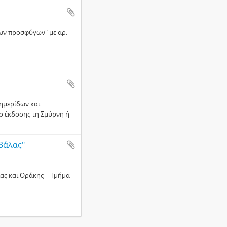
των προσφύγων" με αρ.
φημερίδων και
ο έκδοσης τη Σμύρνη ή
βάλας"
ας και Θράκης – Τμήμα