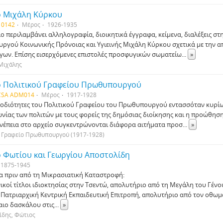
ο Μιχάλη Κύρκου
 0142
Μέρος
1926-1935
ίο περιλαμβάνει αλληλογραφία, διοικητικά έγγραφα, κείμενα, διαλέξεις στ
υργού Κοινωνικής Πρόνοιας και Υγιεινής Μιχάλη Κύρκου σχετικά με την 
ων. Επίσης εισερχόμενες επιστολές προσφυγικών σωματείω
...
»
 Μιχάλης
ο Πολιτικού Γραφείου Πρωθυπουργού
CSA ADM014
Μέρος
1917-1928
μοδιότητες του Πολιτικού Γραφείου του Πρωθυπουργού εντασσόταν κυρίω
ωνίας των πολιτών με τους φορείς της δημόσιας διοίκησης και η προώθησ
νέπεια στο αρχείο συγκεντρώνονται διάφορα αιτήματα προσ
...
»
ό Γραφείο Πρωθυπουργού (1917-1928)
ο Φωτίου και Γεωργίου Αποστολίδη
1875-1945
α πριν από τη Μικρασιατική Καταστροφή:
κοί τίτλοι ιδιοκτησίας στην Τσεντώ, απολυτήριο από τη Μεγάλη του Γένου
 Πατριαρχική Κεντρική Εκπαιδευτική Επιτροπή, απολυτήριο από τον οθωμ
ιο δασκάλου στις
...
»
ίδης, Φώτιος