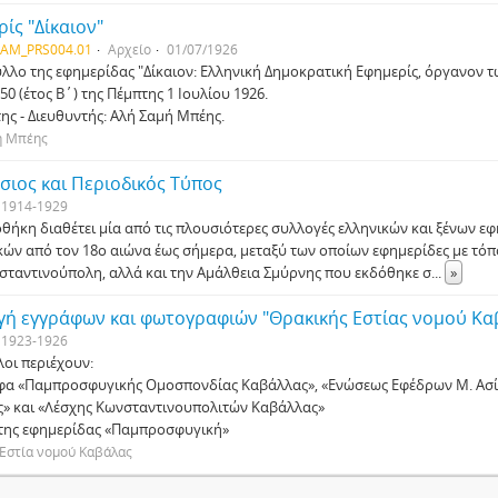
ίς "Δίκαιον"
IAM_PRS004.01
Αρχείο
01/07/1926
λο της εφημερίδας "Δίκαιον: Ελληνική Δημοκρατική Εφημερίς, όργανον 
0 (έτος Β΄) της Πέμπτης 1 Ιουλίου 1926.
της - Διευθυντής: Αλή Σαμή Μπέης.
ή Μπέης
ιος και Περιοδικός Τύπος
1914-1929
οθήκη διαθέτει μία από τις πλουσιότερες συλλογές ελληνικών και ξένων ε
κών από τον 18ο αιώνα έως σήμερα, μεταξύ των οποίων εφημερίδες με τόπ
σταντινούπολη, αλλά και την Αμάλθεια Σμύρνης που εκδόθηκε σ
...
»
γή εγγράφων και φωτογραφιών "Θρακικής Εστίας νομού Κα
1923-1926
λοι περιέχουν:
φα «Παμπροσφυγικής Ομοσπονδίας Καβάλλας», «Ενώσεως Εφέδρων Μ. Ασί
» και «Λέσχης Κωνσταντινουπολιτών Καβάλλας»
 της εφημερίδας «Παμπροσφυγική»
 Εστία νομού Καβάλας