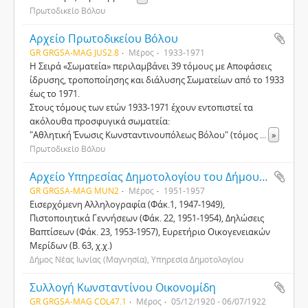
Πρωτοδικείο Βόλου
Αρχείο Πρωτοδικείου Βόλου
GR GRGSA-MAG JUS2.8
Μέρος
1933-1971
Η Σειρά «Σωματεία» περιλαμβάνει 39 τόμους με Αποφάσεις
ίδρυσης, τροποποίησης και διάλυσης Σωματείων από το 1933
έως το 1971.
Στους τόμους των ετών 1933-1971 έχουν εντοπιστεί τα
ακόλουθα προσφυγικά σωματεία:
"Αθλητική Ένωσις Κωνσταντινουπόλεως Βόλου" (τόμος
...
»
Πρωτοδικείο Βόλου
Αρχείο Υπηρεσίας Δημοτολογίου του Δήμου Νέας Ιωνίας (Μαγνησίας)
GR GRGSA-MAG MUN2
Μέρος
1951-1957
Εισερχόμενη Αλληλογραφία (Φάκ.1, 1947-1949),
Πιστοποιητικά Γεννήσεων (Φάκ. 22, 1951-1954), Δηλώσεις
Βαπτίσεων (Φάκ. 23, 1953-1957), Ευρετήριο Οικογενειακών
Μερίδων (Β. 63, χ.χ.)
Δήμος Νέας Ιωνίας (Μαγνησία), Υπηρεσία Δημοτολογίου
Συλλογή Κωνσταντίνου Οικονομίδη
GR GRGSA-MAG COL47.1
Μέρος
05/12/1920 - 06/07/1922