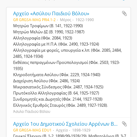
Αρχείο «Ασύλου Παιδιού Βόλου»
GR GRGSA-MAG PRI4.1-2
Μέρος
1922-1990
Μητρώο Τροφίμων (Β. 141, 1922-1990)
Μητρώο Μελών ΔΣ (Β. 1990, 1922-1987)
Αλληλογραφία (Φάκ. 2084, 1923)
Αλληλογραφία με Η.Π.Α. (Φάκ. 2490, 1923-1924)
Αλληλογραφία με φορείς, υπουργεία κ.λπ. (Φάκ. 2085, 2484,
2485, 1924-1934)
Εκθέσεις πεπραγμένων-Προϋπολογισμοί (Φάκ. 2503, 1923-
1935)
Κληροδοτήματα Ασύλου (Φάκ. 2229, 1924-1940)
Διαχείριση Ασύλου (Φάκ. 2486, 1924)
Μικρασιατικός Σύνδεσμος (Φάκ. 2487, 1924-1925)
Πρωτόκολλο Αλληλογραφίας (Β. 64, 1925-1927)
Συνδρομητές και Δωρητές (Φάκ. 2144, 1927-1928)
Ελληνικός Ερυθρός Σταυρός (Φάκ. 2489, 1927-1928).
Άσυλο Παιδιού Βόλου
Αρχείο 1ου Δημοτικού Σχολείου Αρρένων Βόλου
GR GRGSA-MAG EDU1
Αρχείο
1898-1929
Γενικοί Έλεγχοι (Β. 1-2, 1898/99-1928/29), Μαθητολόγια (Β. 3-7,