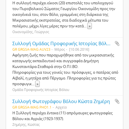
Η συλλογή περιέχει είκοσι (20) επιστολές του υπολοχαγού
του Πυροβολικού Σώματος Γεωργίου Οικονομίδη προς την
οικογένειά του, στον Βόλο, γραμμένες στη διάρκεια της
Μικρασιατικής εκστρατείας, στα διαδοχικά μέτωπα του
πολέμου, μέχρι λίγες μέρες πριν την κατά
...
»
Οικονομίδης, Γεώργιος
Συλλογή Ομάδας Προφορικής Ιστορίας Βόλου (Ο.Π.Ι.ΒΟ.)
GR GRGSA-MAG AUV23
Μέρος
[10.06.2016]
Αφήγηση ζωής που παραχωρήθηκε από τον μικρασιατικής
καταγωγής εκπαιδευτικό και συγγραφέα Δημήτρη
Κωνσταντάρα-Σταθαρά στην Ο.Π.Ι.ΒΟ.
Πληροφορίες για τους γονείς του: πρόσφυγες, ο πατέρας από
Αϊβαλί, η μητέρα από Πέργαμο. Πληροφορίες για τις πρώτες
προσφυγικ
...
»
Ομάδα Προφορικής Ιστορίας Βόλου
Συλλογή Φωτογράφου Βόλου Κώστα Ζημέρη
GR GRGSA-MAG PHO1.1
Αρχείο
Η Συλλογή περιέχει έντεκα (11) απρόμαυρες φωτογραφίες
Βόλου και Αγριάς (1923-1937).
Ζημέρης, Κώστας