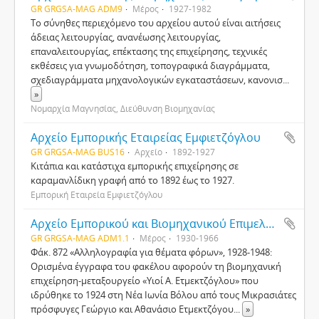
GR GRGSA-MAG ADM9
Μέρος
1927-1982
Το σύνηθες περιεχόμενο του αρχείου αυτού είναι αιτήσεις
άδειας λειτουργίας, ανανέωσης λειτουργίας,
επαναλειτουργίας, επέκτασης της επιχείρησης, τεχνικές
εκθέσεις για γνωμοδότηση, τοπογραφικά διαγράμματα,
σχεδιαγράμματα μηχανολογικών εγκαταστάσεων, κανονισ
...
»
Νομαρχία Μαγνησίας, Διεύθυνση Βιομηχανίας
Αρχείο Εμπορικής Εταιρείας Εμφιετζόγλου
GR GRGSA-MAG BUS16
Αρχείο
1892-1927
Κιτάπια και κατάστιχα εμπορικής επιχείρησης σε
καραμανλίδικη γραφή από το 1892 έως το 1927.
Εμπορική Εταιρεία Εμφιετζόγλου
Αρχείο Εμπορικού και Βιομηχανικού Επιμελητηρίου (ΕΒΕ) Βόλου
GR GRGSA-MAG ADM1.1
Μέρος
1930-1966
Φάκ. 872 «Αλληλογραφία για θέματα φόρων», 1928-1948:
Ορισμένα έγγραφα του φακέλου αφορούν τη βιομηχανική
επιχείρηση-μεταξουργείο «Υιοί Α. Ετμεκτζόγλου» που
ιδρύθηκε το 1924 στη Νέα Ιωνία Βόλου από τους Μικρασιάτες
πρόσφυγες Γεώργιο και Αθανάσιο Ετμεκτζόγου
...
»