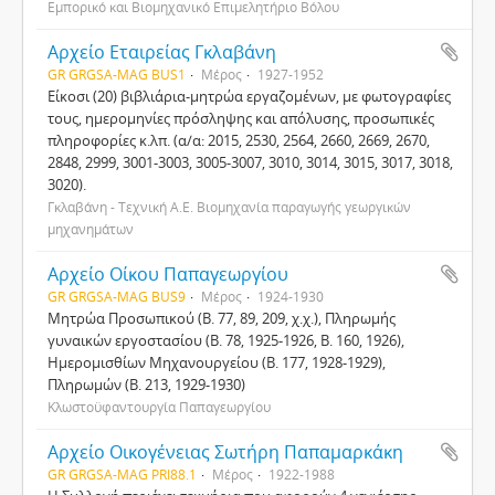
Εμπορικό και Βιομηχανικό Επιμελητήριο Βόλου
Αρχείο Εταιρείας Γκλαβάνη
GR GRGSA-MAG BUS1
Μέρος
1927-1952
Είκοσι (20) βιβλιάρια-μητρώα εργαζομένων, με φωτογραφίες
τους, ημερομηνίες πρόσληψης και απόλυσης, προσωπικές
πληροφορίες κ.λπ. (α/α: 2015, 2530, 2564, 2660, 2669, 2670,
2848, 2999, 3001-3003, 3005-3007, 3010, 3014, 3015, 3017, 3018,
3020).
Γκλαβάνη - Τεχνική Α.Ε. Βιομηχανία παραγωγής γεωργικών
μηχανημάτων
Αρχείο Οίκου Παπαγεωργίου
GR GRGSA-MAG BUS9
Μέρος
1924-1930
Μητρώα Προσωπικού (Β. 77, 89, 209, χ.χ.), Πληρωμής
γυναικών εργοστασίου (Β. 78, 1925-1926, Β. 160, 1926),
Ημερομισθίων Μηχανουργείου (Β. 177, 1928-1929),
Πληρωμών (Β. 213, 1929-1930)
Κλωστοϋφαντουργία Παπαγεωργίου
Αρχείο Οικογένειας Σωτήρη Παπαμαρκάκη
GR GRGSA-MAG PRI88.1
Μέρος
1922-1988