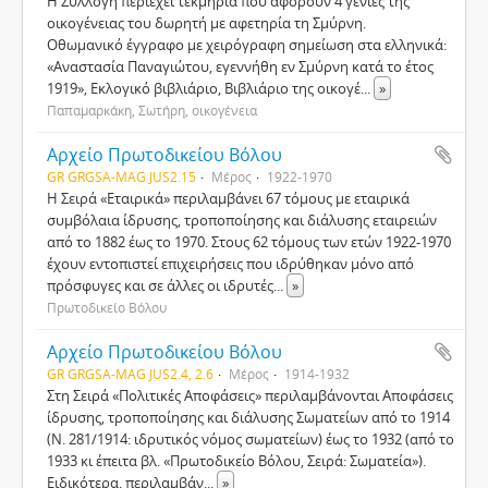
Η Συλλογή περιέχει τεκμήρια που αφορούν 4 γενιές της
οικογένειας του δωρητή με αφετηρία τη Σμύρνη.
Οθωμανικό έγγραφο με χειρόγραφη σημείωση στα ελληνικά:
«Αναστασία Παναγιώτου, εγεννήθη εν Σμύρνη κατά το έτος
1919», Εκλογικό βιβλιάριο, Βιβλιάριο της οικογέ
...
»
Παπαμαρκάκη, Σωτήρη, οικογένεια
Αρχείο Πρωτοδικείου Βόλου
GR GRGSA-MAG JUS2.15
Μέρος
1922-1970
Η Σειρά «Εταιρικά» περιλαμβάνει 67 τόμους με εταιρικά
συμβόλαια ίδρυσης, τροποποίησης και διάλυσης εταιρειών
από το 1882 έως το 1970. Στους 62 τόμους των ετών 1922-1970
έχουν εντοπιστεί επιχειρήσεις που ιδρύθηκαν μόνο από
πρόσφυγες και σε άλλες οι ιδρυτές
...
»
Πρωτοδικείο Βόλου
Αρχείο Πρωτοδικείου Βόλου
GR GRGSA-MAG JUS2.4, 2.6
Μέρος
1914-1932
Στη Σειρά «Πολιτικές Αποφάσεις» περιλαμβάνονται Αποφάσεις
ίδρυσης, τροποποίησης και διάλυσης Σωματείων από το 1914
(Ν. 281/1914: ιδρυτικός νόμος σωματείων) έως το 1932 (από το
1933 κι έπειτα βλ. «Πρωτοδικείο Βόλου, Σειρά: Σωματεία»).
Ειδικότερα, περιλαμβάν
...
»