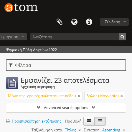
Σύνδεση
Περιήγηση
Ψηφιακή Πύλη Αρχείων 1922
Φίλτρα
Εμφανίζει 23 αποτελέσματα
Αρχειακή περιγραφή
Μόνο περιγραφές ανώτατου επιπέδου
Βόλος (Μαγνησία)
Advanced search options
Προεπισκόπηση εκτύπωσης
Προβολή:
Ταξινόμηση κατά:
Τίτλος
Direction:
Ascending