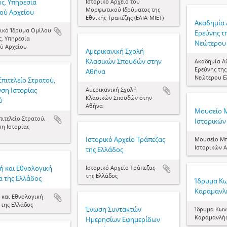
ς. Υπηρεσία
Ιστορικό Αρχείο του
Μορφωτικού Ιδρύματος της
κού Αρχείου
Εθνικής Τραπέζης (ΕΛΙΑ-ΜΙΕΤ)
Ακαδημία 
τικό Ίδρυμα Ομίλου
Ερεύνης τη
ς. Υπηρεσία
Νεώτερου
ού Αρχείου
Αμερικανική Σχολή
Κλασικών Σπουδών στην
Ακαδημία Α
Ερεύνης της
Αθήνα
Νεώτερου Ε
Επιτελείο Στρατού,
νση Ιστορίας
Αμερικανική Σχολή
Κλασικών Σπουδών στην
ύ
Αθήνα
Μουσείο 
πιτελείο Στρατού,
Ιστορικών
ση Ιστορίας
Ιστορικό Αρχείο Τράπεζας
Μουσείο Μπ
Ιστορικών 
της Ελλάδος
ή και Εθνολογική
Ιστορικό Αρχείο Τράπεζας
της Ελλάδος
α της Ελλάδος
Ίδρυμα Κω
Καραμανλ
 και Εθνολογική
 της Ελλάδος
Ένωση Συντακτών
Ίδρυμα Κωνσ
Καραμανλή
Ημερησίων Εφημερίδων