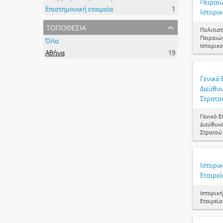
Πειραιώ
Επιστημονική εταιρεία
1
Ιστορι
τοποθεσία
Πολιτισ
Πειραιώ
ΌΛα
Ιστορικ
Αθήνα
19
Γενικό 
Διεύθυ
Στρατο
Γενικό Ε
Διεύθυν
Στρατού
Ιστορικ
Εταιρεί
Ιστορική
Εταιρεία