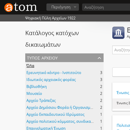
Περιήγηση
Ψηφιακή Πύλη Αρχείων 1922
Κατάλογος κατόχων
Α
δικαιωμάτων
τύπος αρχείου
ΌΛα
Ερευνητικό κέντρο - Ινστιτούτο
3
Ιδιωτικός αρχειακός φορέας
3
Βιβλιοθήκη
2
Ένωσις
Μουσείο
2
Αρχείο Τράπεζας
2
Ένωσις 
Αρχείο Δημόσιου Φορέα ή Οργανισμού
2
Αρχείο Εκπαιδευτικού Ιδρύματος
1
Αρχείο πολιτικού κόμματος, συνδικαλιστικής οργάνωσης ή κοινωνικού κινήματος
1
Πολιτι
Επαγγελματική Ένωση
1