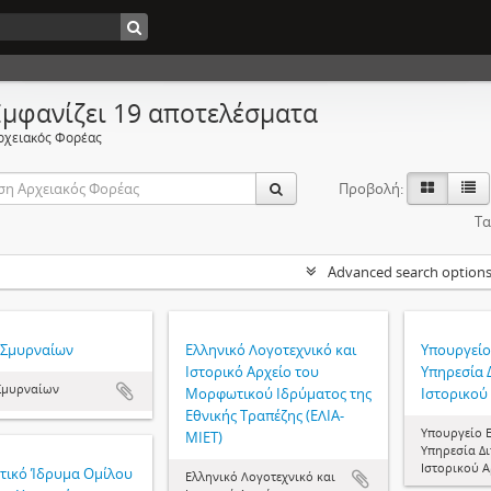
Εμφανίζει 19 αποτελέσματα
ρχειακός Φορέας
Προβολή:
Τα
Advanced search option
 Σμυρναίων
Ελληνικό Λογοτεχνικό και
Υπουργείο
Ιστορικό Αρχείο του
Υπηρεσία 
Σμυρναίων
Μορφωτικού Ιδρύματος της
Ιστορικού
Εθνικής Τραπέζης (ΕΛΙΑ-
Υπουργείο 
ΜΙΕΤ)
Υπηρεσία Δ
Ιστορικού 
στικό Ίδρυμα Ομίλου
Ελληνικό Λογοτεχνικό και