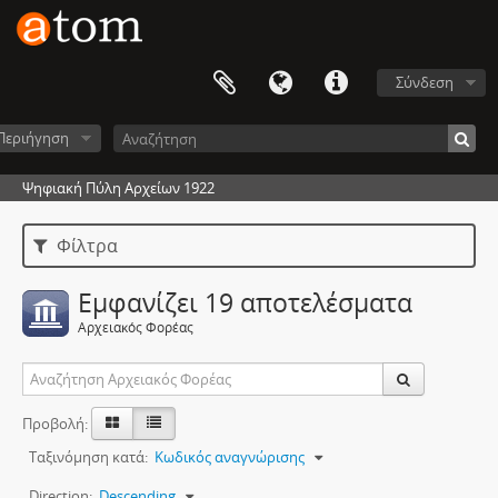
Σύνδεση
Περιήγηση
Ψηφιακή Πύλη Αρχείων 1922
Φίλτρα
Εμφανίζει 19 αποτελέσματα
Αρχειακός Φορέας
Προβολή:
Ταξινόμηση κατά:
Κωδικός αναγνώρισης
Direction:
Descending