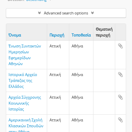
Advanced search options
Θεματική
Όνομα
Περιοχή
Τοποθεσία
περιοχή
Clipboa
Ένωση Συντακτών
Αττική
Αθήνα
Ημερησίων
Εφημερίδων
Αθηνών
Ιστορικό Αρχείο
Αττική
Αθήνα
Τράπεζας της
Ελλάδος
Αρχεία Σύγχρονης
Αττική
Αθήνα
Κοινωνικής
Ιστορίας
Αμερικανική Σχολή
Αττική
Αθήνα
Κλασικών Σπουδών
στην Αθήνα