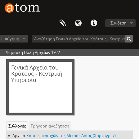
Σύνδεση
Περιήγηση
Ψηφιακή Πύλη Αρχείων 1922
Γενικά Αρχεία του
Κράτους - Κεντρική
Υπηρεσία
Συλλογές
Γρήγορη αναζήτηση
Αρχείο
Χάρτες περιοχών της Μικράς Ασίας (Χαρτογρ. 7)