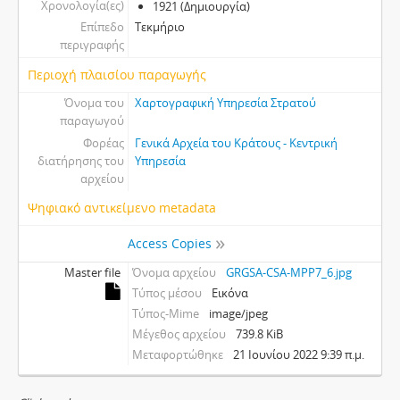
Χρονολογία(ες)
1921 (Δημιουργία)
Επίπεδο
Τεκμήριο
περιγραφής
Περιοχή πλαισίου παραγωγής
Όνομα του
Χαρτογραφική Υπηρεσία Στρατού
παραγωγού
Φορέας
Γενικά Αρχεία του Κράτους - Κεντρική
διατήρησης του
Υπηρεσία
αρχείου
Ψηφιακό αντικείμενο metadata
Access Copies
Master file
Όνομα αρχείου
GRGSA-CSA-MPP7_6.jpg
Τύπος μέσου
Εικόνα
Τύπος-Mime
image/jpeg
Μέγεθος αρχείου
739.8 KiB
Μεταφορτώθηκε
21 Ιουνίου 2022 9:39 π.μ.