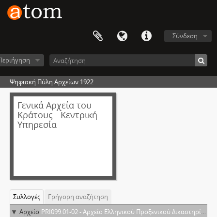
Σύνδεση
Περιήγηση
Ψηφιακή Πύλη Αρχείων 1922
Γενικά Αρχεία του
Κράτους - Κεντρική
Υπηρεσία
Συλλογές
Γρήγορη αναζήτηση
Αρχείο
PRI099.01-02 - Αρχείο Ελληνικού Προξενικού Δικαστηρίου Κωνσταντινουπόλεως (Κ102α-β)