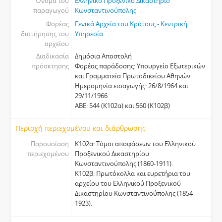
Όνομα του
Ελληνικό Προξενικό Δικαστήριο
παραγωγού
Κωνσταντινούπολης
Φορέας
Γενικά Αρχεία του Κράτους - Κεντρική
διατήρησης του
Υπηρεσία
αρχείου
Διαδικασία
Δημόσια Αποστολή
πρόσκτησης
Φορέας παράδοσης: Υπουργείο Εξωτερικών
και Γραμματεία Πρωτοδικείου Αθηνών
Ημερομηνία εισαγωγής: 26/8/1964 και
29/11/1966
ΑΒΕ: 544 (Κ102α) και 560 (Κ102β)
Περιοχή περιεχομένου και διάρθρωσης
Παρουσίαση
Κ102α: Τόμοι αποφάσεων του Ελληνικού
περιεχομένου
Προξενικού Δικαστηρίου
Κωνσταντινούπολης (1860-1911).
Κ102β: Πρωτόκολλα και ευρετήρια του
αρχείου του Ελληνικού Προξενικού
Δικαστηρίου Κωνσταντινούπολης (1854-
1923).