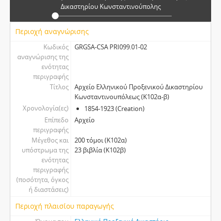
Δικαστηρίου Κωνσταντινούπολης
Περιοχή αναγνώρισης
Κωδικός
GRGSA-CSA PRI099.01-02
αναγνώρισης της
ενότητας
περιγραφής
Τίτλος
Αρχείο Ελληνικού Προξενικού Δικαστηρίου
Κωνσταντινουπόλεως (Κ102α-β)
Χρονολογία(ες)
1854-1923 (Creation)
Επίπεδο
Αρχείο
περιγραφής
Μέγεθος και
200 τόμοι (Κ102α)
υπόστρωμα της
23 βιβλία (Κ102β)
ενότητας
περιγραφής
(ποσότητα, όγκος
ή διαστάσεις)
Περιοχή πλαισίου παραγωγής