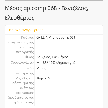
Μέρος αρ.comp 068 - Βενιζέλος,
Ελευθέριος
Περιοχή αναγνώρισης
Κωδικός
GR ELIA-MIET αρ.comp 068
αναγνώρισης της
ενότητας
περιγραφής
Τίτλος
Βενιζέλος, Ελευθέριος
Χρονολογία(ες)
1882-1992 (Δημιουργία)
Επίπεδο
Μέρος
περιγραφής
Μέγεθος και
16 φάκελοι
υπόστρωμα της
ενότητας
περιγραφής
(ποσότητα, όγκος
ή διαστάσεις)