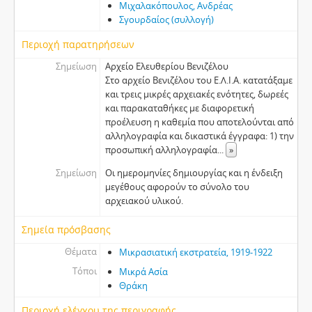
Μιχαλακόπουλος, Ανδρέας
Σγουρδαίος (συλλογή)
Περιοχή παρατηρήσεων
Σημείωση
Αρχείο Ελευθερίου Βενιζέλου
Στο αρχείο Βενιζέλου του Ε.Λ.Ι.Α. κατατάξαμε
και τρεις μικρές αρχειακές ενότητες, δωρεές
και παρακαταθήκες με διαφορετική
προέλευση η καθεμία που αποτελούνται από
αλληλογραφία και δικαστικά έγγραφα: 1) την
προσωπική αλληλογραφία
...
»
Σημείωση
Οι ημερομηνίες δημιουργίας και η ένδειξη
μεγέθους αφορούν το σύνολο του
αρχειακού υλικού.
Σημεία πρόσβασης
Θέματα
Μικρασιατική εκστρατεία, 1919-1922
Τόποι
Μικρά Ασία
Θράκη
Περιοχή ελέγχου της περιγραφής