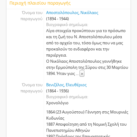
Περιοχή πλαισίου παραγωγής
Όνομα του
Αποστολόπουλος, Νικόλαος
παραγωγού
(1894 - 1944)
Βιογραφικό σημείωμα
Λίγα στοιχεία προκύπτουν για το πρόσωπο
και τη ζωή του Ν. Αποστολόπουλου μέσα
από το αρχείο του, τόσα όμως που να μας
προκαλούν το ενδιαφέρον και την
περιέργεια.
Ο Νικόλαος Αποστολόπουλος γεννήθηκε
στην Ερμούπολη της Σύρου στις 30 Μαρτίου
1894. Ήταν γιος
...
»
Όνομα του
Βενιζέλος, Ελευθέριος
παραγωγού
(1864 - 1936)
Βιογραφικό σημείωμα
Χρονολόγιο
1864 (23 Αυγούστου) Γέννηση στις Μουρνιές
Κυδωνίας
1887 Αποφοίτηση από τη Νομική Σχολή του
Πανεπιστημίου Αθηνών
1897 Πρόεδρος της Επαναστατικής