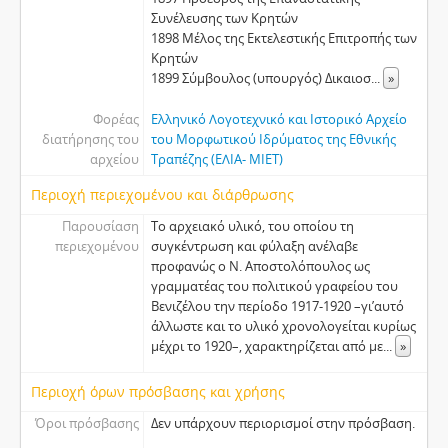
Συνέλευσης των Κρητών
1898 Μέλος της Εκτελεστικής Επιτροπής των
Κρητών
1899 Σύμβουλος (υπουργός) Δικαιοσ
...
»
Φορέας
Ελληνικό Λογοτεχνικό και Ιστορικό Αρχείο
διατήρησης του
του Μορφωτικού Ιδρύματος της Εθνικής
αρχείου
Τραπέζης (ΕΛΙΑ- ΜΙΕΤ)
Περιοχή περιεχομένου και διάρθρωσης
Παρουσίαση
Το αρχειακό υλικό, του οποίου τη
περιεχομένου
συγκέντρωση και φύλαξη ανέλαβε
προφανώς ο Ν. Αποστολόπουλος ως
γραμματέας του πολιτικού γραφείου του
Βενιζέλου την περίοδο 1917-1920 –γι’αυτό
άλλωστε και το υλικό χρονολογείται κυρίως
μέχρι το 1920–, χαρακτηρίζεται από με
...
»
Περιοχή όρων πρόσβασης και χρήσης
Όροι πρόσβασης
Δεν υπάρχουν περιορισμοί στην πρόσβαση.