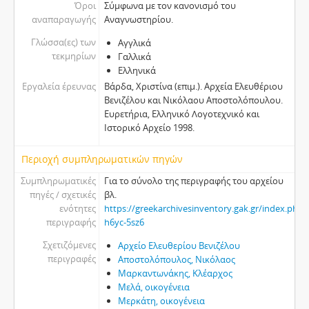
Όροι
Σύμφωνα με τον κανονισμό του
αναπαραγωγής
Αναγνωστηρίου.
Γλώσσα(ες) των
Αγγλικά
τεκμηρίων
Γαλλικά
Ελληνικά
Εργαλεία έρευνας
Βάρδα, Χριστίνα (επιμ.). Αρχεία Ελευθέριου
Βενιζέλου και Νικόλαου Αποστολόπουλου.
Ευρετήρια, Ελληνικό Λογοτεχνικό και
Ιστορικό Αρχείο 1998.
Περιοχή συμπληρωματικών πηγών
Συμπληρωματικές
Για το σύνολο της περιγραφής του αρχείου
πηγές / σχετικές
βλ.
ενότητες
https://greekarchivesinventory.gak.gr/index.php/t
περιγραφής
h6yc-5sz6
Σχετιζόμενες
Αρχείο Ελευθερίου Βενιζέλου
περιγραφές
Αποστολόπουλος, Νικόλαος
Μαρκαντωνάκης, Κλέαρχος
Μελά, οικογένεια
Μερκάτη, οικογένεια