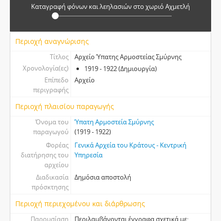
Καταγραφή φόνων και λεηλασιών στο χωριό Αχμετλή
Περιοχή αναγνώρισης
Τίτλος
Αρχείο Ύπατης Αρμοστείας Σμύρνης
Χρονολογία(ες)
1919 - 1922 (Δημιουργία)
Επίπεδο
Αρχείο
περιγραφής
Περιοχή πλαισίου παραγωγής
Όνομα του
Ύπατη Αρμοστεία Σμύρνης
παραγωγού
(1919 - 1922)
Φορέας
Γενικά Αρχεία του Κράτους - Κεντρική
διατήρησης του
Υπηρεσία
αρχείου
Διαδικασία
Δημόσια αποστολή
πρόσκτησης
Περιοχή περιεχομένου και διάρθρωσης
Παρουσίαση
Περιλαμβάνονται έγγραφα σχετικά με: