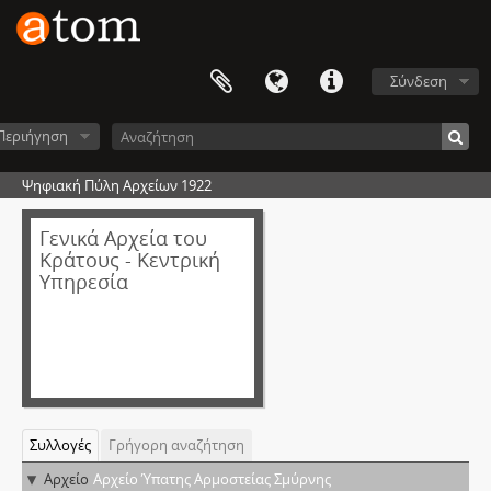
Σύνδεση
Περιήγηση
Ψηφιακή Πύλη Αρχείων 1922
Γενικά Αρχεία του
Κράτους - Κεντρική
Υπηρεσία
Συλλογές
Γρήγορη αναζήτηση
Αρχείο
Αρχείο Ύπατης Αρμοστείας Σμύρνης