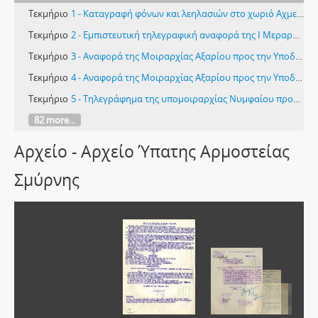
Τεκμήριο
1 - Καταγραφή φόνων και λεηλασιών στο χωριό Αχμετλή
Τεκμήριο
2 - Εμπιστευτική τηλεγραφική αναφορά της Ι Μεραρχίας του Α΄ Σώματος Στρατού στην οποία καταγράφεται ο εκτοπισμός ελληνικών οικογενειών από το Δενιζλί, σφαγές ανδρών, ατιμώσεις γυναικών, εκτοπίσεις πληθυσμού Αϊδινίου, Δεμερτζή και Ναζλή και περιορισμός του σε νησίδα της λίμνης Εφερστήρ
Τεκμήριο
3 - Αναφορά της Μοιραρχίας Αξαρίου προς την Υποδιοίκηση Αξαρίου σχετικά με επίθεση Τούρκων ληστανταρτών και ανταλλαγή πυρών με τμήμα του ελληνικού στρατού στην περιφέρεια Μαρμαρίδας (1)
Τεκμήριο
4 - Αναφορά της Μοιραρχίας Αξαρίου προς την Υποδιοίκηση Αξαρίου σχετικά με επίθεση Τούρκων ληστανταρτών και ανταλλαγή πυρών με τμήμα του ελληνικού στρατού στην περιφέρεια Μαρμαρίδας (2)
Τεκμήριο
5 - Τηλεγράφημα της υπομοιραρχίας Νυμφαίου προς την Ανωτέρα Διοίκηση Χωροφυλακής Ιωνίας σχετικά με την επίθεση ομάδας ένοπλων οθωμανών στο χωριό Αρμουτλού
82 more...
Αρχείο - Αρχείο Ύπατης Αρμοστείας
Σμύρνης