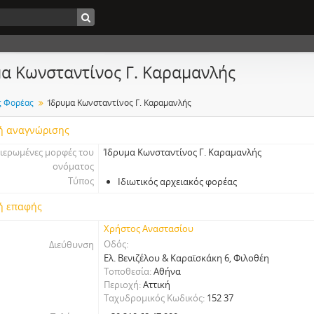
α Κωνσταντίνος Γ. Καραμανλής
ς Φορέας
Ίδρυμα Κωνσταντίνος Γ. Καραμανλής
ή αναγνώρισης
ιερωμένες μορφές του
Ίδρυμα Κωνσταντίνος Γ. Καραμανλής
ονόματος
Τύπος
Ιδιωτικός αρχειακός φορέας
ή επαφής
Χρήστος Αναστασίου
Οδός
Διεύθυνση
Eλ. Βενιζέλου & Καραϊσκάκη 6, Φιλοθέη
Τοποθεσία
Αθήνα
Περιοχή
Αττική
Ταχυδρομικός Κωδικός
152 37