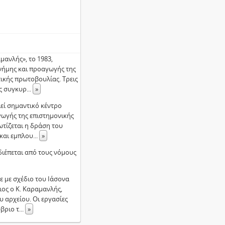
μανλής», το 1983,
νήμης και προαγωγής της
ικής πρωτοβουλίας. Τρεις
ς συγκυρ
...
»
εί σημαντικό κέντρο
γωγής της επιστημονικής
ωτίζεται η δράση του
και εμπλου
...
»
διέπεται από τους νόμους
ε με σχέδιο του Ιάσονα
ιος ο Κ. Καραμανλής,
 αρχείου. Οι εργασίες
βριο τ
...
»