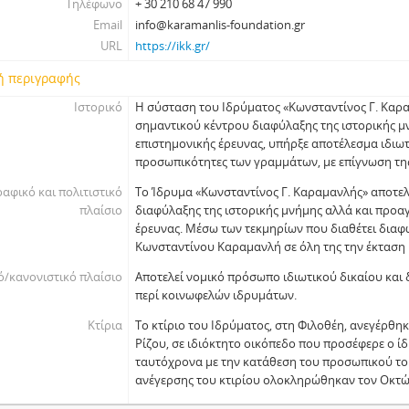
Τηλέφωνο
+ 30 210 68 47 990
Email
info@karamanlis-foundation.gr
URL
https://ikk.gr/
ή περιγραφής
Ιστορικό
Η σύσταση του Ιδρύματος «Κωνσταντίνος Γ. Καρα
σημαντικού κέντρου διαφύλαξης της ιστορικής μ
επιστημονικής έρευνας, υπήρξε αποτέλεσμα ιδιωτ
προσωπικότητες των γραμμάτων, με επίγνωση τη
αφικό και πολιτιστικό
Το Ίδρυμα «Κωνσταντίνος Γ. Καραμανλής» αποτελ
πλαίσιο
διαφύλαξης της ιστορικής μνήμης αλλά και προα
έρευνας. Μέσω των τεκμηρίων που διαθέτει διαφ
Κωνσταντίνου Καραμανλή σε όλη της την έκταση 
/κανονιστικό πλαίσιο
Αποτελεί νομικό πρόσωπο ιδιωτικού δικαίου και 
περί κοινωφελών ιδρυμάτων.
Κτίρια
Το κτίριο του Ιδρύματος, στη Φιλοθέη, ανεγέρθηκ
Ρίζου, σε ιδιόκτητο οικόπεδο που προσέφερε ο ίδ
ταυτόχρονα με την κατάθεση του προσωπικού του
ανέγερσης του κτιρίου ολοκληρώθηκαν τον Οκτώ