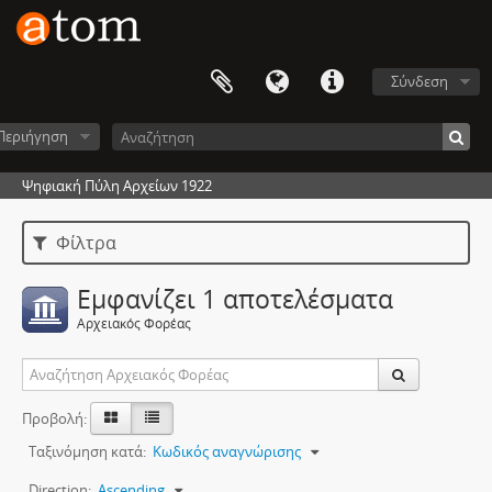
Σύνδεση
Περιήγηση
Ψηφιακή Πύλη Αρχείων 1922
Φίλτρα
Εμφανίζει 1 αποτελέσματα
Αρχειακός Φορέας
Προβολή:
Ταξινόμηση κατά:
Κωδικός αναγνώρισης
Direction:
Ascending