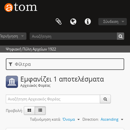
Σύνδεση
Περιήγηση
Ψηφιακή Πύλη Αρχείων 1922
Φίλτρα
Εμφανίζει 1 αποτελέσματα
Αρχειακός Φορέας
Προβολή:
Ταξινόμηση κατά:
Όνομα
Direction:
Ascending