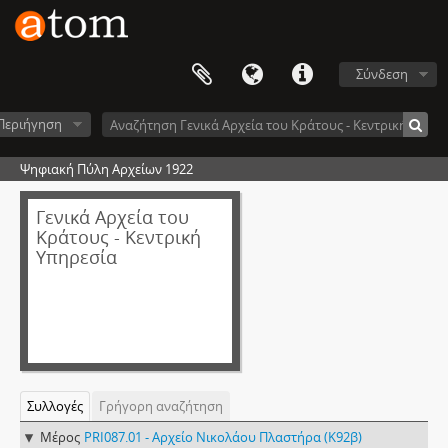
Σύνδεση
Περιήγηση
Ψηφιακή Πύλη Αρχείων 1922
Γενικά Αρχεία του
Κράτους - Κεντρική
Υπηρεσία
Συλλογές
Γρήγορη αναζήτηση
Μέρος
PRI087.01 - Αρχείο Νικολάου Πλαστήρα (Κ92β)