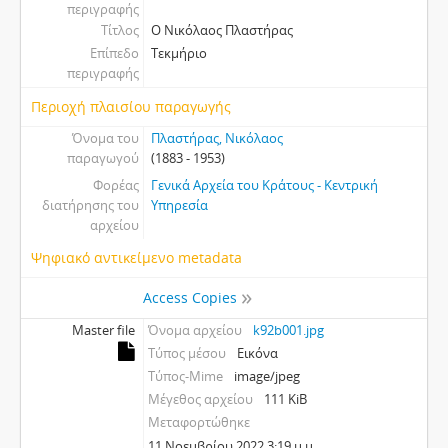
περιγραφής
Τίτλος
Ο Νικόλαος Πλαστήρας
Επίπεδο
Τεκμήριο
περιγραφής
Περιοχή πλαισίου παραγωγής
Όνομα του
Πλαστήρας, Νικόλαος
παραγωγού
(1883 - 1953)
Φορέας
Γενικά Αρχεία του Κράτους - Κεντρική
διατήρησης του
Υπηρεσία
αρχείου
Ψηφιακό αντικείμενο metadata
Access Copies
Master file
Όνομα αρχείου
k92b001.jpg
Τύπος μέσου
Εικόνα
Τύπος-Mime
image/jpeg
Μέγεθος αρχείου
111 KiB
Μεταφορτώθηκε
11 Νοεμβρίου 2022 3:19 μ.μ.