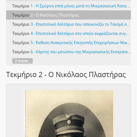
Τεκμήριο
1 - Η Σμύρνη επτά μήνες μετά τη Μικρασιατική Καταστροφή, στα τέλη Μαρτίου - αρχές Απριλίου 1923.
Τεκμήριο
2 - Ο Νικόλαος Πλαστήρας
Τεκμήριο
3 - Επιστολικό δελτάριο που απεικονίζει το Τσεσμέ στις 22/08/1922 στο οποίο σημειώνεται ότι ο Ν. Πλαστήρας πέρασε από εκεί στη Χίο για να σώσει την πατρίδα
Τεκμήριο
4 - Επιστολικό δελτάριο στο οποίο εκφράζονται συγχαρητήρια και ευχές προς το πρόσωπο του Ν. Πλαστήρα
Τεκμήριο
5 - Έκθεση Ανακριτικής Επιτροπής Επιχειρήσεων Μικράς Ασίας
Τεκμήριο
6 - Χάρτης του μετώπου της Μικρασιατικής Εκστρατείας.
2 more...
Τεκμήριο 2 - Ο Νικόλαος Πλαστήρας