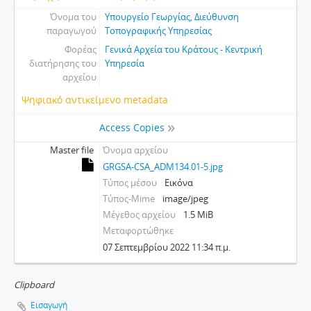
Όνομα του
Υπουργείο Γεωργίας, Διεύθυνση
παραγωγού
Τοπογραφικής Υπηρεσίας
Φορέας
Γενικά Αρχεία του Κράτους - Κεντρική
διατήρησης του
Υπηρεσία
αρχείου
Ψηφιακό αντικείμενο metadata
Access Copies
Master file
Όνομα αρχείου
GRGSA-CSA_ADM134.01-5.jpg
Τύπος μέσου
Εικόνα
Τύπος-Mime
image/jpeg
Μέγεθος αρχείου
1.5 MiB
Μεταφορτώθηκε
07 Σεπτεμβρίου 2022 11:34 π.μ.
Clipboard
Εισαγωγή