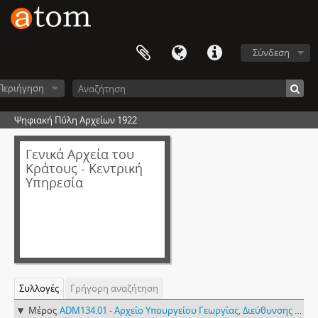
Σύνδεση
Περιήγηση
Ψηφιακή Πύλη Αρχείων 1922
Γενικά Αρχεία του
Κράτους - Κεντρική
Υπηρεσία
Συλλογές
Γρήγορη αναζήτηση
Μέρος
ADM134.01 - Αρχείο Υπουργείου Γεωργίας, Διεύθυνσης Τοπογραφικής Υπηρεσίας