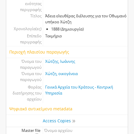
ενότητας
περιγραφής
Τίτλος
Άδεια ελευθέρας διέλευσης για τον Οθωμανό
υπήκοο Χώτζη
Χρονολογία(ες)
1888 (Δημιουργία)
Επίπεδο
Τεκμήριο
περιγραφής
Περιοχή πλαισίου παραγωγής
Όνομα του
Χώτζης, Ιωάννης
παραγωγού
Όνομα του
Χώτζη, οικογένεια
παραγωγού
Φορέας
Γενικά Αρχεία του Κράτους - Κεντρική
διατήρησης του
Υπηρεσία
αρχείου
Ψηφιακό αντικείμενο metadata
Access Copies
Master file
Όνομα αρχείου