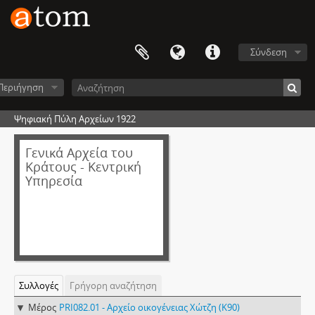
Σύνδεση
Περιήγηση
Ψηφιακή Πύλη Αρχείων 1922
Γενικά Αρχεία του
Κράτους - Κεντρική
Υπηρεσία
Συλλογές
Γρήγορη αναζήτηση
Μέρος
PRI082.01 - Αρχείο οικογένειας Χώτζη (Κ90)