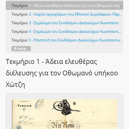
Τεκμήριο
1 - Άδεια ελευθέρας διέλευσης για τον Οθωμανό υπήκοο Χώτζη
Τεκμήριο
2 - Λαχείο εργοχείρων του Εθνικού Ζωγράφειου Παρθεναγωγείου
Τεκμήριο
3 - Σημείωμα του Συνδέσμου Δικαιούχων Κωνσταντινουπολιτών σχετικά με νομοθετική ρύθμιση της αποζήμιωσής τους (1)
Τεκμήριο
4 - Σημείωμα του Συνδέσμου Δικαιούχων Κωνσταντινουπολιτών σχετικά με νομοθετική ρύθμιση της αποζήμιωσής τους (2)
Τεκμήριο
5 - Επιστολή του Συνδέσμου Δικαιούχων Κωνσταντινουπολιτών προς την εφημερίδα "Βραδυνή" σχετικά με ζητήματα αποζημίωσής τους
8 more...
Τεκμήριο 1 - Άδεια ελευθέρας
διέλευσης για τον Οθωμανό υπήκοο
Χώτζη