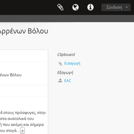
Σύνδεση
 Αρρένων Βόλου
Clipboard
Εισαγωγή
Εξαγωγή
ρένων Βόλου
EAC
4 στους πρόσφυγες, στην
 στα ανατολικά του
χή που ακόμη και σήμερα
που στεγά
...
»