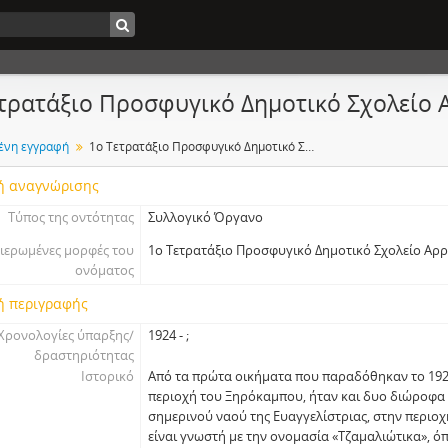
τρατάξιο Προσφυγικό Δημοτικό Σχολείο
ένη εγγραφή
1ο Τετρατάξιο Προσφυγικό Δημοτικό Σχολείο Αρρένων Βόλου
ή αναγνώρισης
Τύπος της οντότητας
Συλλογικό Όργανο
ιερωμένες μορφές του
1ο Τετρατάξιο Προσφυγικό Δημοτικό Σχολείο Αρ
ονόματος
ή περιγραφής
Χρονολογίες ύπαρξης/
1924 - ;
δραστηριότητας
Ιστορικό
Από τα πρώτα οικήματα που παραδόθηκαν το 192
περιοχή του Ξηρόκαμπου, ήταν και δυο διώροφα
σημερινού ναού της Ευαγγελίστριας, στην περιο
είναι γνωστή με την ονομασία «Τζαμαλιώτικα», ό