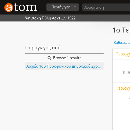
Περιήγηση
Ψηφιακή Πύλη Αρχείων 1922
1ο Τε
Καθιερωμ
Παραγωγός από
Περιοχ
Browse 1 results
Αρχείο 1ου Προσφυγικού Δημοτικού Σχολείου Αρρένων Βόλου (4τάξιο)
Καθ
Περιοχ