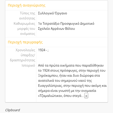
Περιοχή αναγνώρισης
Τύπος της
Συλλογικό Όργανο
οντότητας
Καθιερωμένες
1ο Τετρατάξιο Προσφυγικό Δημοτικό
μορφές του
Σχολείο Αρρένων Βόλου
ονόματος
Περιοχή περιγραφής
Χρονολογίες
1924 - ;
ύπαρξης/
δραστηριότητας
Ιστορικό
Από τα πρώτα οικήματα που παραδόθηκαν
το 1924 στους πρόσφυγες, στην περιοχή του
Ξηρόκαμπου, ήταν και δυο διώροφα στα
ανατολικά του σημερινού ναού της
Ευαγγελίστριας, στην περιοχή που ακόμη και
σήμερα είναι γνωστή με την ονομασία
«Τζαμαλιώτικα», όπου στεγά
...
»
Clipboard