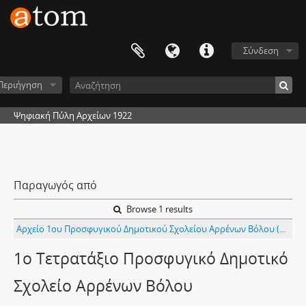
Σύνδεση
Περιήγηση
Ψηφιακή Πύλη Αρχείων 1922
Παραγωγός από
Browse 1 results
Αρχείο 1ου Προσφυγικού Δημοτικού Σχολείου Αρρένων Βόλου (4τάξιο)
1ο Τετρατάξιο Προσφυγικό Δημοτικό
Σχολείο Αρρένων Βόλου