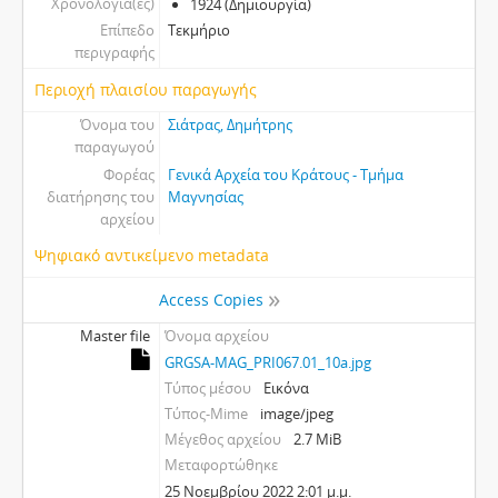
Χρονολογία(ες)
1924 (Δημιουργία)
Επίπεδο
Τεκμήριο
περιγραφής
Περιοχή πλαισίου παραγωγής
Όνομα του
Σιάτρας, Δημήτρης
παραγωγού
Φορέας
Γενικά Αρχεία του Κράτους - Τμήμα
διατήρησης του
Μαγνησίας
αρχείου
Ψηφιακό αντικείμενο metadata
Access Copies
Master file
Όνομα αρχείου
GRGSA-MAG_PRI067.01_10a.jpg
Τύπος μέσου
Εικόνα
Τύπος-Mime
image/jpeg
Μέγεθος αρχείου
2.7 MiB
Μεταφορτώθηκε
25 Νοεμβρίου 2022 2:01 μ.μ.