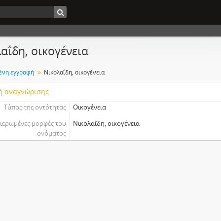
αΐδη, οικογένεια
ένη εγγραφή
Νικολαΐδη, οικογένεια
ή αναγνώρισης
Τύπος της οντότητας
Οικογένεια
ιερωμένες μορφές του
Νικολαΐδη, οικογένεια
ονόματος