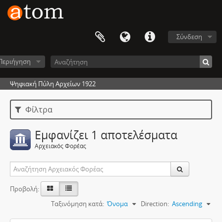
Σύνδεση
Περιήγηση
Ψηφιακή Πύλη Αρχείων 1922
Φίλτρα
Εμφανίζει 1 αποτελέσματα
Αρχειακός Φορέας
Προβολή:
Ταξινόμηση κατά:
Όνομα
Direction:
Ascending