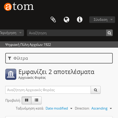
Σύνδεση
Περιήγηση
Ψηφιακή Πύλη Αρχείων 1922
Φίλτρα
Εμφανίζει 2 αποτελέσματα
Αρχειακός Φορέας
Προβολή:
Ταξινόμηση κατά:
Date modified
Direction:
Ascending