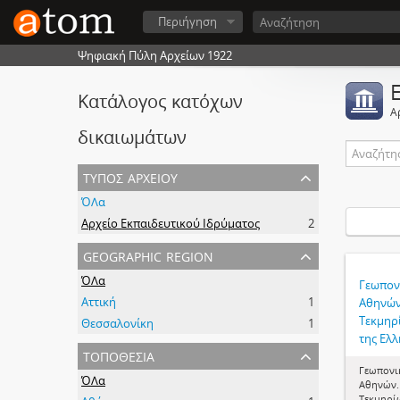
Περιήγηση
Ψηφιακή Πύλη Αρχείων 1922
Κατάλογος κατόχων
Α
δικαιωμάτων
τύπος αρχείου
ΌΛα
Αρχείο Εκπαιδευτικού Ιδρύματος
2
geographic region
ΌΛα
Γεωπον
Αττική
1
Αθηνών
Τεκμηρ
Θεσσαλονίκη
1
της Ελλ
τοποθεσία
Γεωπονι
ΌΛα
Αθηνών.
Τεκμηρίω