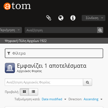
Σύνδεση
Περιήγηση
Ψηφιακή Πύλη Αρχείων 1922
Φίλτρα
Εμφανίζει 1 αποτελέσματα
Αρχειακός Φορέας
Προβολή:
Ταξινόμηση κατά:
Date modified
Direction:
Ascending