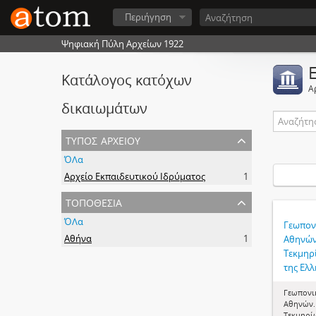
Περιήγηση
Ψηφιακή Πύλη Αρχείων 1922
Κατάλογος κατόχων
Α
δικαιωμάτων
τύπος αρχείου
ΌΛα
Αρχείο Εκπαιδευτικού Ιδρύματος
1
τοποθεσία
ΌΛα
Γεωπον
Αθήνα
1
Αθηνών
Τεκμηρ
της Ελλ
Γεωπονι
Αθηνών.
Τεκμηρίω