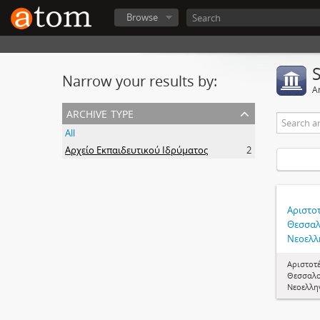
Browse
Narrow your results by:
Ar
archive type
All
Αρχείο Εκπαιδευτικού Ιδρύματος
2
Αριστο
Θεσσαλ
Νεοελλ
Αριστοτ
Θεσσαλο
Νεοελλη