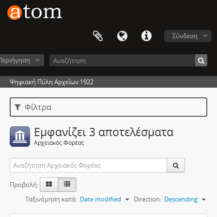
Σύνδεση
Περιήγηση
Ψηφιακή Πύλη Αρχείων 1922
Φίλτρα
Εμφανίζει 3 αποτελέσματα
Αρχειακός Φορέας
Προβολή:
Ταξινόμηση κατά:
Date modified
Direction:
Descending