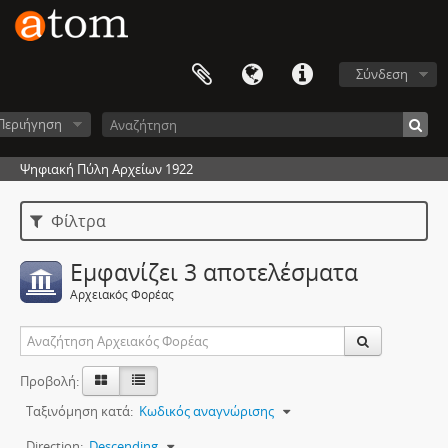
Σύνδεση
Περιήγηση
Ψηφιακή Πύλη Αρχείων 1922
Φίλτρα
Εμφανίζει 3 αποτελέσματα
Αρχειακός Φορέας
Προβολή:
Ταξινόμηση κατά:
Κωδικός αναγνώρισης
Direction:
Descending