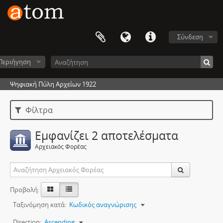
Σύνδεση
Περιήγηση
Ψηφιακή Πύλη Αρχείων 1922
Φίλτρα
Εμφανίζει 2 αποτελέσματα
Αρχειακός Φορέας
Προβολή:
Ταξινόμηση κατά:
Κωδικός αναγνώρισης
Direction:
Ascending