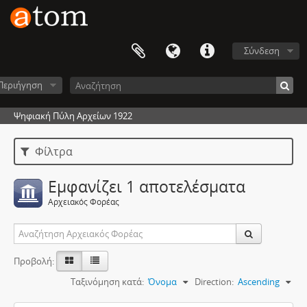
Σύνδεση
Περιήγηση
Ψηφιακή Πύλη Αρχείων 1922
Φίλτρα
Εμφανίζει 1 αποτελέσματα
Αρχειακός Φορέας
Προβολή:
Ταξινόμηση κατά:
Όνομα
Direction:
Ascending