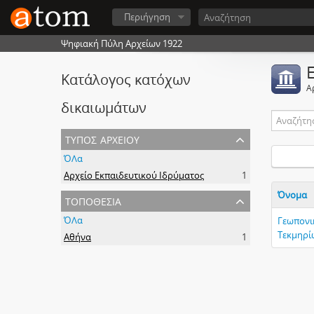
Περιήγηση
Ψηφιακή Πύλη Αρχείων 1922
Κατάλογος κατόχων
Α
δικαιωμάτων
τύπος αρχείου
ΌΛα
Αρχείο Εκπαιδευτικού Ιδρύματος
1
Όνομα
τοποθεσία
ΌΛα
Γεωπονι
Τεκμηρίω
Αθήνα
1