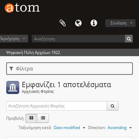
Σύνδεση
Περιήγηση
Ψηφιακή Πύλη Αρχείων 1922
Φίλτρα
Εμφανίζει 1 αποτελέσματα
Αρχειακός Φορέας
Προβολή:
Ταξινόμηση κατά:
Date modified
Direction:
Ascending