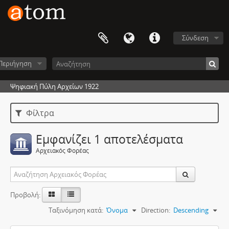
Σύνδεση
Περιήγηση
Ψηφιακή Πύλη Αρχείων 1922
Φίλτρα
Εμφανίζει 1 αποτελέσματα
Αρχειακός Φορέας
Προβολή:
Ταξινόμηση κατά:
Όνομα
Direction:
Descending