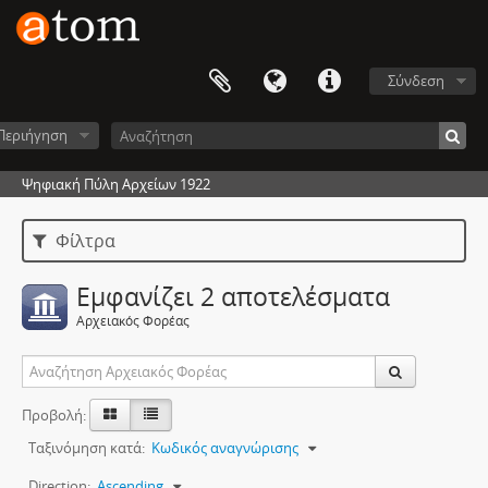
Σύνδεση
Περιήγηση
Ψηφιακή Πύλη Αρχείων 1922
Φίλτρα
Εμφανίζει 2 αποτελέσματα
Αρχειακός Φορέας
Προβολή:
Ταξινόμηση κατά:
Κωδικός αναγνώρισης
Direction:
Ascending