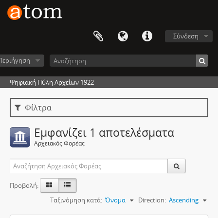
Σύνδεση
Περιήγηση
Ψηφιακή Πύλη Αρχείων 1922
Φίλτρα
Εμφανίζει 1 αποτελέσματα
Αρχειακός Φορέας
Προβολή:
Ταξινόμηση κατά:
Όνομα
Direction:
Ascending