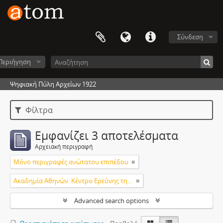
Σύνδεση
Περιήγηση
Ψηφιακή Πύλη Αρχείων 1922
Φίλτρα
Εμφανίζει 3 αποτελέσματα
Αρχειακή περιγραφή
Μόνο περιγραφές ανώτατου επιπέδου
Ακαδημία Αθηνών. Κέντρο Ερεύνης της Ιστορίας του Νεώτερου Ελληνισμού
Advanced search options