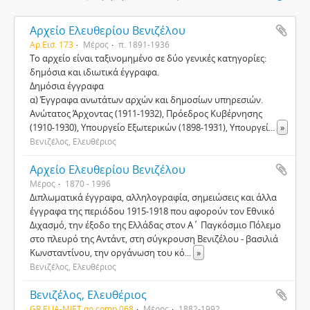
Αρχείο Ελευθερίου Βενιζέλου
Αρ.Εισ. 173
Μέρος
π. 1891-1936
Το αρχείο είναι ταξινομημένο σε δύο γενικές κατηγορίες:
δημόσια και ιδιωτικά έγγραφα.
Δημόσια έγγραφα
α) Έγγραφα ανωτάτων αρχών και δημοσίων υπηρεσιών.
Ανώτατος Άρχοντας (1911-1932), Πρόεδρος Κυβέρνησης
(1910-1930), Υπουργείο Εξωτερικών (1898-1931), Υπουργεί
...
»
Βενιζέλος, Ελευθέριος
Αρχείο Ελευθερίου Βενιζέλου
Μέρος
1870 - 1996
Διπλωματικά έγγραφα, αλληλογραφία, σημειώσεις και άλλα
έγγραφα της περιόδου 1915-1918 που αφορούν τον Εθνικό
Διχασμό, την έξοδο της Ελλάδας στον Α΄ Παγκόσμιο Πόλεμο
στο πλευρό της Αντάντ, στη σύγκρουση Βενιζέλου - βασιλιά
Κωνσταντίνου, την οργάνωση του κό
...
»
Βενιζέλος, Ελευθέριος
Βενιζέλος, Ελευθέριος
GR ELIA-MIET αρ.comp 068
Μέρος
1882-1992