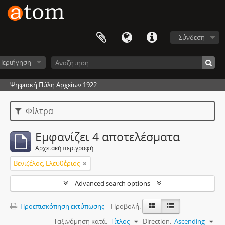
Σύνδεση
Περιήγηση
Ψηφιακή Πύλη Αρχείων 1922
Φίλτρα
Εμφανίζει 4 αποτελέσματα
Αρχειακή περιγραφή
Βενιζέλος, Ελευθέριος
Advanced search options
Προεπισκόπηση εκτύπωσης
Προβολή:
Ταξινόμηση κατά:
Τίτλος
Direction:
Ascending