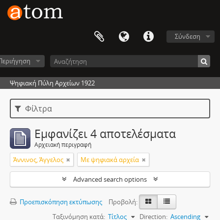
Σύνδεση
Περιήγηση
Ψηφιακή Πύλη Αρχείων 1922
Φίλτρα
Εμφανίζει 4 αποτελέσματα
Αρχειακή περιγραφή
Άννινος, Άγγελος
Με ψηφιακά αρχεία
Advanced search options
Προεπισκόπηση εκτύπωσης
Προβολή:
Ταξινόμηση κατά:
Τίτλος
Direction:
Ascending