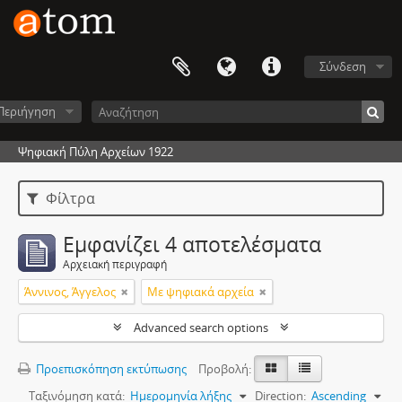
Σύνδεση
Περιήγηση
Ψηφιακή Πύλη Αρχείων 1922
Φίλτρα
Εμφανίζει 4 αποτελέσματα
Αρχειακή περιγραφή
Άννινος, Άγγελος
Με ψηφιακά αρχεία
Advanced search options
Προεπισκόπηση εκτύπωσης
Προβολή:
Ταξινόμηση κατά:
Ημερομηνία λήξης
Direction:
Ascending