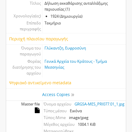
Τίτλος
Δήλωση εκκαθάρισης ανταλλάξιμης
περιουσίας (1)
Χρονολογία(ες)
1924 (Δημιουργία)
Επίπεδο
Τεκμήριο
περιγραφής
Περιοχή πλαισίου παραγωγής
Όνομα του
Γλύκαντζη, Ευφροσύνη
παραγωγού
Φορέας
Γενικά Αρχεία του Κράτους - Τμήμα
διατήρησης του
Μεσσηνίας
αρχείου
Ψηφιακό αντικείμενο metadata
Access Copies
Master file
Όνομα αρχείου
GRGSA-MES_PRI077.01_1.jpg
Τύπος μέσου
Εικόνα
Τύπος-Mime
image/jpeg
Μέγεθος αρχείου
1004.1 KiB
Μεταφορτώθηκε