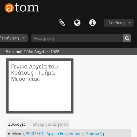
Σύνδεση
Περιήγηση
Ψηφιακή Πύλη Αρχείων 1922
Γενικά Αρχεία του
Κράτους - Τμήμα
Μεσσηνίας
Συλλογές
Γρήγορη αναζήτηση
Μέρος
PRI077.01 - Αρχείο Ευφροσύνης Γλύκαντζη