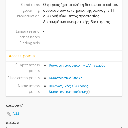
Conditions
Ο φορέας έχει τα πλήρη δικαιώματα επί του
governing
συνόλου των τεκμηρίων της συλλογής. Η
reproduction
συλλογή είναι εκτός προστασίας
δικαιωμάτων πνευματικής ιδιοκτησίας.
Language and
-
script notes
Finding aids
-
Access points
Subject access
Κωνσταντινούπολη - Ελληνισμός
points
Place access points
Κωνσταντινούπολη
Name access
Φιλολογικός Σύλλογος
points
Κωνσταντινουπόλεως
()
Clipboard
Add
Explore