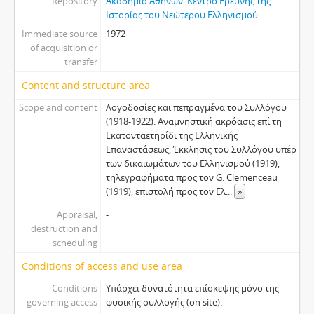
Repository
Ακαδημία Αθηνών. Κέντρο Ερεύνης της
Ιστορίας του Νεώτερου Ελληνισμού
Immediate source
1972
of acquisition or
transfer
Content and structure area
Scope and content
Λογοδοσίες και πεπραγμένα του Συλλόγου
(1918-1922). Αναμνηστική ακρόασις επί τη
Εκατονταετηρίδι της Ελληνικής
Επαναστάσεως, Έκκλησις του Συλλόγου υπέρ
των δικαιωμάτων του Ελληνισμού (1919),
τηλεγραφήματα προς τον G. Clemenceau
(1919), επιστολή προς τον Ελ
...
»
Appraisal,
-
destruction and
scheduling
Conditions of access and use area
Conditions
Υπάρχει δυνατότητα επίσκεψης μόνο της
governing access
φυσικής συλλογής (on site).