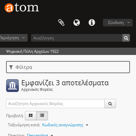
Σύνδεση
Περιήγηση
Ψηφιακή Πύλη Αρχείων 1922
Φίλτρα
Εμφανίζει 3 αποτελέσματα
Αρχειακός Φορέας
Προβολή:
Ταξινόμηση κατά:
Κωδικός αναγνώρισης
Direction:
Descending