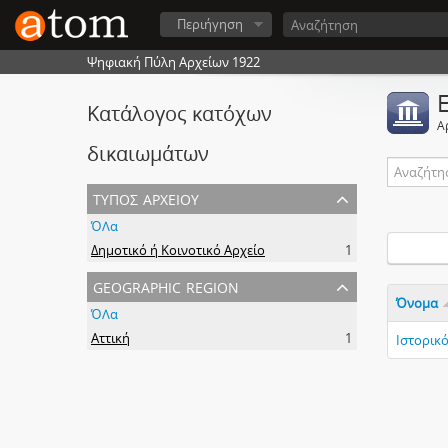
Περιήγηση
Ψηφιακή Πύλη Αρχείων 1922
Κατάλογος κατόχων
Α
δικαιωμάτων
τύπος αρχείου
ΌΛα
Δημοτικό ή Κοινοτικό Αρχείο
1
geographic region
Όνομα
ΌΛα
Αττική
1
Ιστορικ